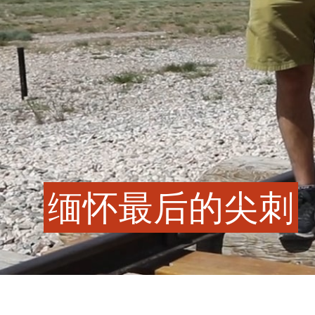
缅怀最后的尖刺