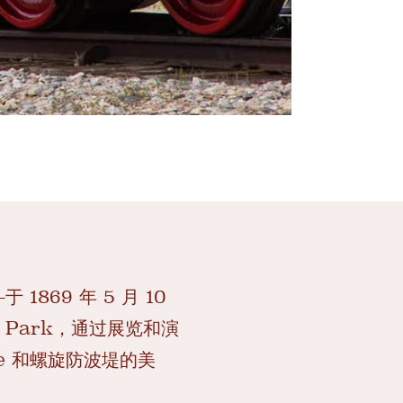
69 年 5 月 10
ic Park，通过展览和演
ke 和螺旋防波堤的美