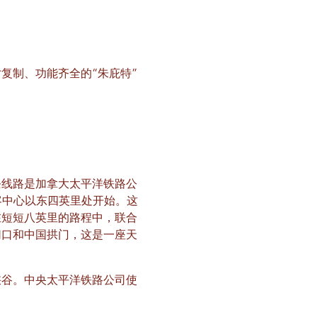
复制、功能齐全的“朱庇特”
条线路是加拿大太平洋铁路公
客中心以东四英里处开始。这
在短短八英里的路程中，联合
切口和中国拱门，这是一座天
峡谷。中央太平洋铁路公司使