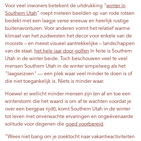
Voor veel inwoners betekent de uitdrukking "
winter in
Southern Utah
" roept meteen beelden op van rode rotsen
bedekt met een laagje verse sneeuw en heerlijk rustige
buitenavonturen. Voor anderen vormt het relatief warme
klimaat van het zuidwesten het decor voor enkele van de
mooiste – en meest visueel aantrekkelijke – landschappen
van de staat.
het hele jaar door golfen
In feite is Southern
Utah in de winter beide. Toch beschouwen veel te veel
mensen Southern Utah in de winter simpelweg als het
"laagseizoen" — een plek waar veel minder te doen is of
die niet toegankelijk is. Niets is minder waar.
Hoewel er wellicht minder mensen zijn (en af ​​en toe een
winterstorm die het waard is om af te wachten voordat je
over een bergpas rijdt), komt Southern Utah in de winter
tot leven met onverwachte ervaringen en ongeëvenaarde
solitude voor degenen die
goed voorbereid
.
"Wees niet bang om je zoektocht naar vakantieactiviteiten