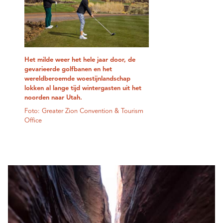
Het milde weer het hele jaar door, de
gevarieerde golfbanen en het
wereldberoemde woestijnlandschap
lokken al lange tijd wintergasten uit het
noorden naar Utah.
Foto: Greater Zion Convention & Tourism
Office