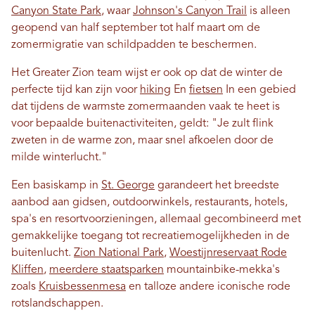
Canyon State Park
, waar
Johnson's Canyon Trail
is alleen
geopend van half september tot half maart om de
zomermigratie van schildpadden te beschermen.
Het Greater Zion team wijst er ook op dat de winter de
perfecte tijd kan zijn voor
hiking
En
fietsen
In een gebied
dat tijdens de warmste zomermaanden vaak te heet is
voor bepaalde buitenactiviteiten, geldt: "Je zult flink
zweten in de warme zon, maar snel afkoelen door de
milde winterlucht."
Een basiskamp in
St. George
garandeert het breedste
aanbod aan gidsen, outdoorwinkels, restaurants, hotels,
spa's en resortvoorzieningen, allemaal gecombineerd met
gemakkelijke toegang tot recreatiemogelijkheden in de
buitenlucht.
Zion National Park
,
Woestijnreservaat Rode
Kliffen
,
meerdere staatsparken
mountainbike-mekka's
zoals
Kruisbessenmesa
en talloze andere iconische rode
rotslandschappen.