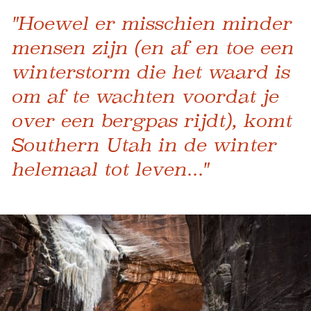
"Hoewel er misschien minder
mensen zijn (en af ​​en toe een
winterstorm die het waard is
om af te wachten voordat je
over een bergpas rijdt), komt
Southern Utah in de winter
helemaal tot leven..."