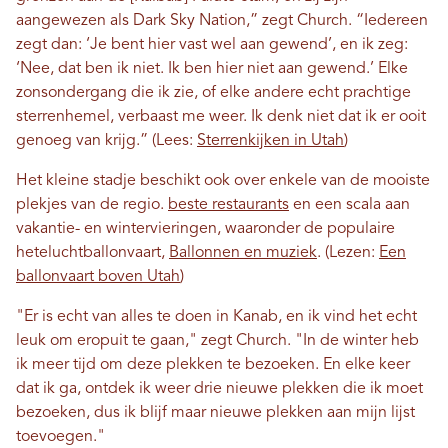
aangewezen als Dark Sky Nation,” zegt Church. “Iedereen
zegt dan: ‘Je bent hier vast wel aan gewend’, en ik zeg:
‘Nee, dat ben ik niet. Ik ben hier niet aan gewend.’ Elke
zonsondergang die ik zie, of elke andere echt prachtige
sterrenhemel, verbaast me weer. Ik denk niet dat ik er ooit
genoeg van krijg.” (Lees:
Sterrenkijken in Utah
)
Het kleine stadje beschikt ook over enkele van de mooiste
plekjes van de regio.
beste restaurants
en een scala aan
vakantie- en wintervieringen, waaronder de populaire
heteluchtballonvaart,
Ballonnen en muziek
. (Lezen:
Een
ballonvaart boven Utah
)
"Er is echt van alles te doen in Kanab, en ik vind het echt
leuk om eropuit te gaan," zegt Church. "In de winter heb
ik meer tijd om deze plekken te bezoeken. En elke keer
dat ik ga, ontdek ik weer drie nieuwe plekken die ik moet
bezoeken, dus ik blijf maar nieuwe plekken aan mijn lijst
toevoegen."