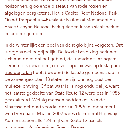
horizonnen, glooiende plateaus van rode rotsen en
afgelegen bergketens. Het is Capitol Reef National Park,
Grand Trappenhuis–Escalante Nationaal Monument
en
Bryce Canyon National Park gelegen tussen staatsparken
en andere gronden.
In de winter lijkt een deel van de regio bijna vergeten. Dat
is ergens wel begrijpelijk. De lokale bevolking herinnert
zich nog goed dat het gebied, dat inmiddels Instagram-
beroemd is geworden, ooit zo populair was op Instagram.
Boulder, Utah
heeft beweerd de laatste gemeenschap in
de aaneengesloten 48 staten te zijn die nog post per
muilezel ontving. Of dat waar is, is nog onduidelijk, want
het laatste gedeelte van State Route 12 werd pas in 1985
geasfalteerd. Weinig mensen hadden ooit van de
Staircase gehoord voordat deze in 1996 tot monument
werd verklaard. Maar in 2002 wees de Federal Highway
Administration alle 124 mijl van Route 12 aan als
monument.
All-American Scenic Byway
.