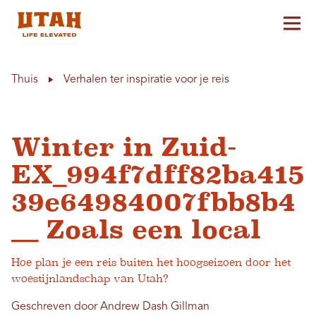
Hoo
Skip to content
Thuis
Verhalen ter inspiratie voor je reis
Winter in Zuid-
EX_994f7dff82ba415
39e64984007fbb8b4
__ Zoals een local
Hoe plan je een reis buiten het hoogseizoen door het
woestijnlandschap van Utah?
Geschreven door Andrew Dash Gillman