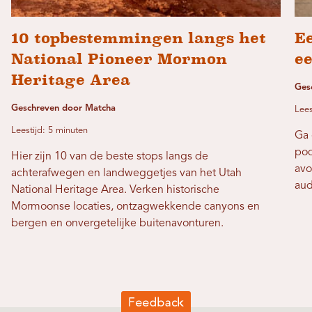
10 topbestemmingen langs het
Ee
National Pioneer Mormon
ee
Heritage Area
Ges
Geschreven door Matcha
Lees
Leestijd: 5 minuten
Ga 
pod
Hier zijn 10 van de beste stops langs de
avo
achterafwegen en landweggetjes van het Utah
aud
National Heritage Area. Verken historische
Mormoonse locaties, ontzagwekkende canyons en
bergen en onvergetelijke buitenavonturen.