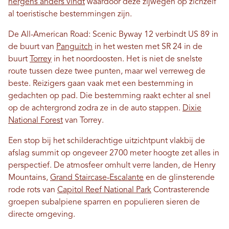
nergens anders vindt
waardoor deze zijwegen op zichzelf
al toeristische bestemmingen zijn.
De All-American Road: Scenic Byway 12 verbindt US 89 in
de buurt van
Panguitch
in het westen met SR 24 in de
buurt
Torrey
in het noordoosten. Het is niet de snelste
route tussen deze twee punten, maar wel verreweg de
beste. Reizigers gaan vaak met een bestemming in
gedachten op pad. Die bestemming raakt echter al snel
op de achtergrond zodra ze in de auto stappen.
Dixie
National Forest
van Torrey.
Een stop bij het schilderachtige uitzichtpunt vlakbij de
afslag summit op ongeveer 2700 meter hoogte zet alles in
perspectief. De atmosfeer omhult verre landen, de Henry
Mountains,
Grand Staircase-Escalante
en de glinsterende
rode rots van
Capitol Reef National Park
Contrasterende
groepen subalpiene sparren en populieren sieren de
directe omgeving.