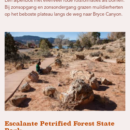
Een alpenbos met evenveel rode rotsformaties als bomen.
Bij zonsopgang en zonsondergang grazen muildierherten
op het beboste plateau langs de weg naar Bryce Canyon.
Escalante Petrified Forest State