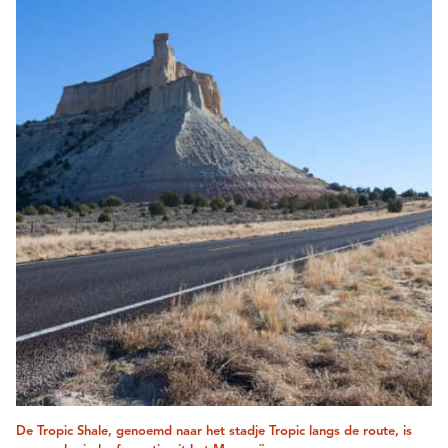
De Tropic Shale, genoemd naar het stadje Tropic langs de route, is