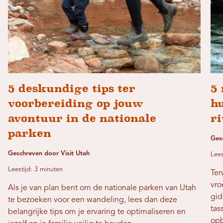
5 deskundige tips ter
5 
voorbereiding op jouw
hu
avontuur in de nationale
r
parken
Ges
Geschreven door Visit Utah
Lees
Leestijd: 3 minuten
Ter
vro
Als je van plan bent om de nationale parken van Utah
gid
te bezoeken voor een wandeling, lees dan deze
tas
belangrijke tips om je ervaring te optimaliseren en
opb