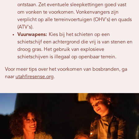
ontstaan. Zet eventuele sleepkettingen goed vast
om vonken te voorkomen. Vonkenvangers zijn
verplicht op alle terreinvoertuigen (OHV's) en quads
(ATV's).
Vuurwapens:
Kies bij het schieten op een
schietschijf een achtergrond die vrij is van stenen en
droog gras. Het gebruik van explosieve
schietschijven is illegaal op openbaar terrein.
Voor meer tips over het voorkomen van bosbranden, ga
naar
utahfiresense.org
.