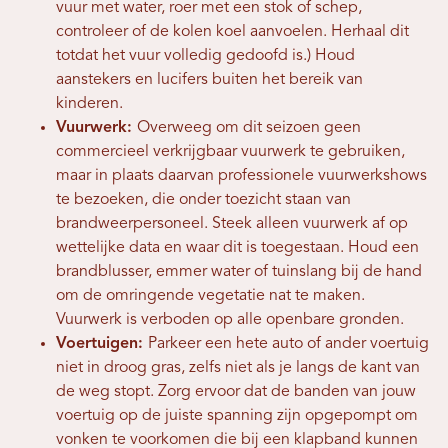
vuur met water, roer met een stok of schep,
controleer of de kolen koel aanvoelen. Herhaal dit
totdat het vuur volledig gedoofd is.) Houd
aanstekers en lucifers buiten het bereik van
kinderen.
Vuurwerk:
Overweeg om dit seizoen geen
commercieel verkrijgbaar vuurwerk te gebruiken,
maar in plaats daarvan professionele vuurwerkshows
te bezoeken, die onder toezicht staan ​​van
brandweerpersoneel. Steek alleen vuurwerk af op
wettelijke data en waar dit is toegestaan. Houd een
brandblusser, emmer water of tuinslang bij de hand
om de omringende vegetatie nat te maken.
Vuurwerk is verboden op alle openbare gronden.
Voertuigen:
Parkeer een hete auto of ander voertuig
niet in droog gras, zelfs niet als je langs de kant van
de weg stopt. Zorg ervoor dat de banden van jouw
voertuig op de juiste spanning zijn opgepompt om
vonken te voorkomen die bij een klapband kunnen