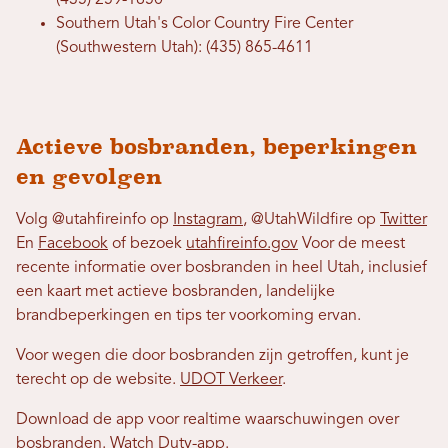
(435) 259-1850
Southern Utah's Color Country Fire Center
(Southwestern Utah): (435) 865-4611
Actieve bosbranden, beperkingen
en gevolgen
Volg @utahfireinfo op
Instagram
, @UtahWildfire op
Twitter
En
Facebook
of bezoek
utahfireinfo.gov
Voor de meest
recente informatie over bosbranden in heel Utah, inclusief
een kaart met actieve bosbranden, landelijke
brandbeperkingen en tips ter voorkoming ervan.
Voor wegen die door bosbranden zijn getroffen, kunt je
terecht op de website.
UDOT Verkeer
.
Download de app voor realtime waarschuwingen over
bosbranden.
Watch Duty-app
.