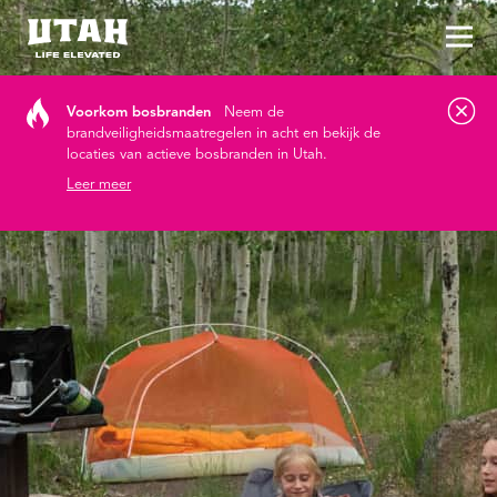
Hoo
Skip to content
Voorkom bosbranden
Neem de
brandveiligheidsmaatregelen in acht en bekijk de
locaties van actieve bosbranden in Utah.
Leer meer