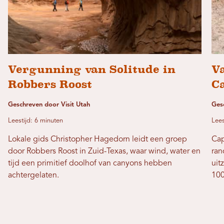
Vergunning van Solitude in
Va
Robbers Roost
Ca
Geschreven door Visit Utah
Ges
Leestijd: 6 minuten
Lees
Lokale gids Christopher Hagedorn leidt een groep
Cap
door Robbers Roost in Zuid-Texas, waar wind, water en
ran
tijd een primitief doolhof van canyons hebben
uit
achtergelaten.
100