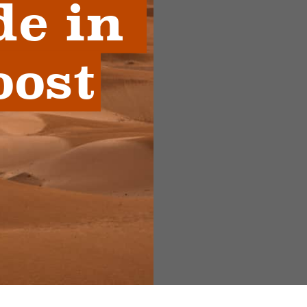
e in 
oost