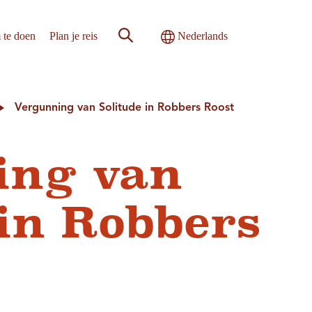
Zoeken op de site
Internationale weergave in-/uitsch
 te doen
Plan je reis
Nederlands
Vergunning van Solitude in Robbers Roost
ing van
 in Robbers