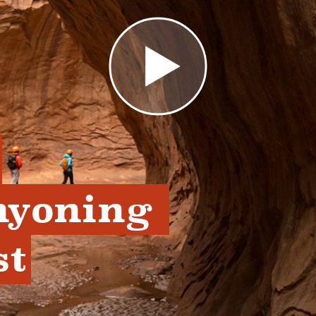
nyoning 
st