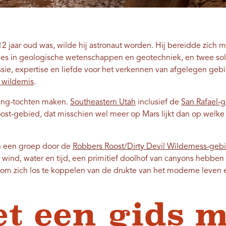
 jaar oud was, wilde hij astronaut worden. Hij bereidde zich me
ies in geologische wetenschappen en geotechniek, en twee soll
 passie, expertise en liefde voor het verkennen van afgelegen g
 wildernis
.
ning-tochten maken.
Southeastern Utah
inclusief de
San Rafael-g
ost-gebied, dat misschien wel meer op Mars lijkt dan op welke
n een groep door de
Robbers Roost/Dirty Devil Wilderness-geb
wind, water en tijd, een primitief doolhof van canyons hebben
om zich los te koppelen van de drukte van het moderne leven e
t een gids 