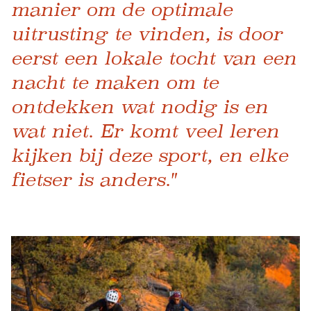
manier om de optimale
uitrusting te vinden, is door
eerst een lokale tocht van een
nacht te maken om te
ontdekken wat nodig is en
wat niet. Er komt veel leren
kijken bij deze sport, en elke
fietser is anders."