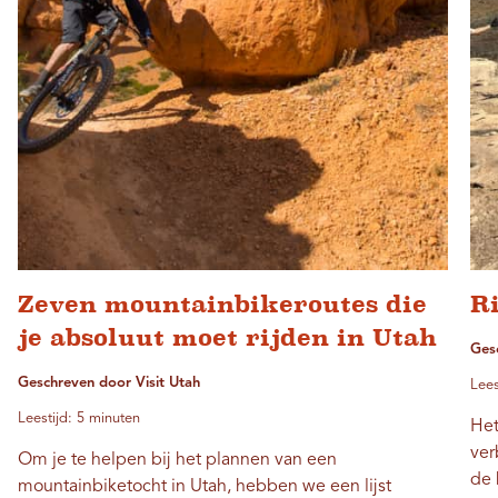
Zeven mountainbikeroutes die
Ri
je absoluut moet rijden in Utah
Ges
Geschreven door Visit Utah
Lees
Leestijd: 5 minuten
Het
ver
Om je te helpen bij het plannen van een
de 
mountainbiketocht in Utah, hebben we een lijst