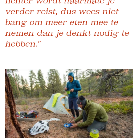
lichter wordt naarmate je
verder reist, dus wees niet
bang om meer eten mee te
nemen dan je denkt nodig te
hebben."