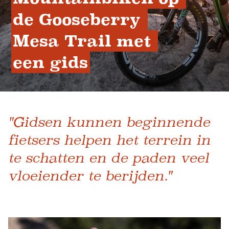
de Gooseberry 
Mesa Trail met 
een gids
"Gidsen kunnen beginnende
fietsers helpen het terrein in
te schatten en de paden veel
vloeiender te berijden."