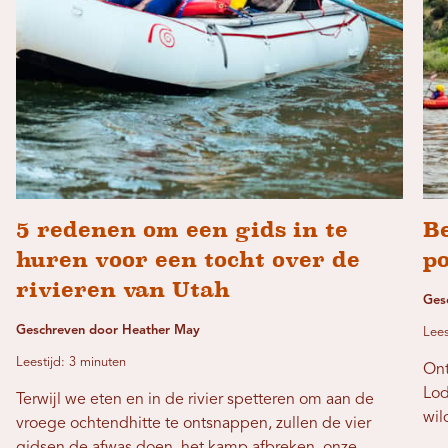
5 redenen om een ​​gids in te
Be
huren voor een tocht over de
p
rivieren van Utah
Ges
Geschreven door Heather May
Lees
Leestijd: 3 minuten
Ont
Lod
Terwijl we eten en in de rivier spetteren om aan de
wil
vroege ochtendhitte te ontsnappen, zullen de vier