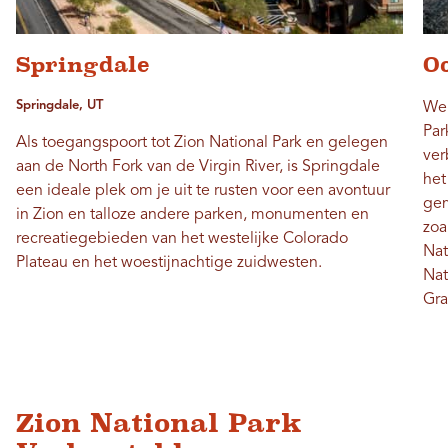
Springdale
Oo
Springdale, UT
Wel
Par
Als toegangspoort tot Zion National Park en gelegen
ver
aan de North Fork van de Virgin River, is Springdale
het
een ideale plek om je uit te rusten voor een avontuur
gem
in Zion en talloze andere parken, monumenten en
zoa
recreatiegebieden van het westelijke Colorado
Nat
Plateau en het woestijnachtige zuidwesten.
Nat
Gra
Zion National Park