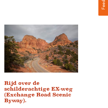
Rijd over de
schilderachtige EX-weg
(Exchange Road Scenic
Byway).