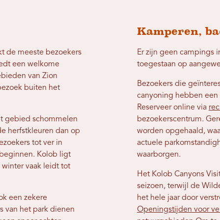
Kamperen, ba
ekt de meeste bezoekers
Er zijn geen campings 
iedt een welkome
toegestaan ​​op aangew
ebieden van Zion
Bezoekers die geïnteres
 bezoek buiten het
canyoning hebben een 
Reserveer online via
rec
et gebied schommelen
bezoekerscentrum. Ger
 de herfstkleuren dan op
worden opgehaald, waa
ezoekers tot ver in
actuele parkomstandig
beginnen. Kolob ligt
waarborgen.
inter vaak leidt tot
Het Kolob Canyons Visit
seizoen, terwijl de Wil
ook een zekere
het hele jaar door verstr
s van het park dienen
Openingstijden voor ver