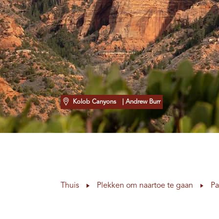
Kolob Canyons
| Andrew Burr
Thuis
Plekken om naartoe te gaan
Pa