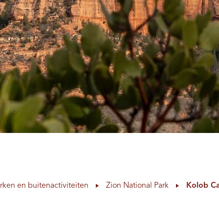
rken en buitenactiviteiten
Zion National Park
Kolob C