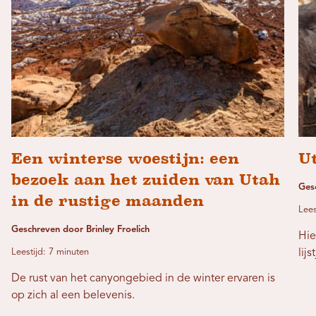
Een winterse woestijn: een
Ut
bezoek aan het zuiden van Utah
Ges
in de rustige maanden
Lees
Geschreven door Brinley Froelich
Hie
Leestijd: 7 minuten
lij
De rust van het canyongebied in de winter ervaren is
op zich al een belevenis.