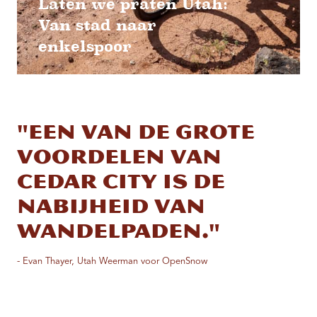
Laten we praten Utah:
Van stad naar
enkelspoor
"Een van de grote
voordelen van
Cedar City is de
nabijheid van
wandelpaden."
- Evan Thayer, Utah Weerman voor OpenSnow