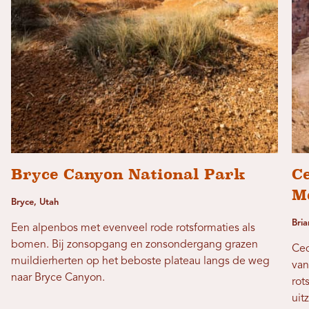
Bryce Canyon National Park
C
M
Bryce, Utah
Bri
Een alpenbos met evenveel rode rotsformaties als
bomen. Bij zonsopgang en zonsondergang grazen
Ced
muildierherten op het beboste plateau langs de weg
van
naar Bryce Canyon.
rot
uit