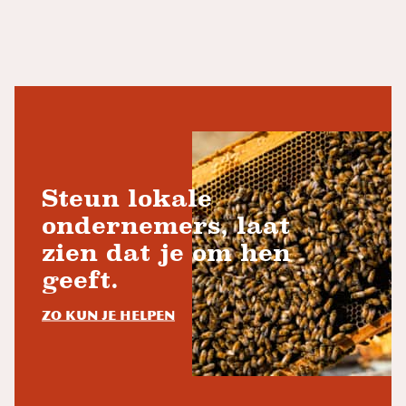
Steun lokale
ondernemers, laat
zien dat je om hen
geeft.
Zo kun je helpen