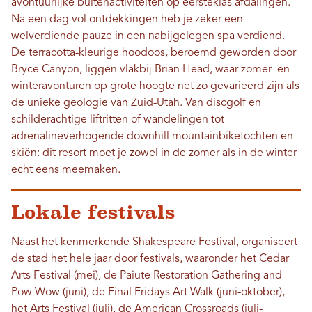
avontuurlijke buitenactiviteiten op eersteklas afdalingen.
Na een dag vol ontdekkingen heb je zeker een
welverdiende pauze in een nabijgelegen spa verdiend.
De terracotta-kleurige hoodoos, beroemd geworden door
Bryce Canyon, liggen vlakbij Brian Head, waar zomer- en
winteravonturen op grote hoogte net zo gevarieerd zijn als
de unieke geologie van Zuid-Utah. Van discgolf en
schilderachtige liftritten of wandelingen tot
adrenalineverhogende downhill mountainbiketochten en
skiën: dit resort moet je zowel in de zomer als in de winter
echt eens meemaken.
Lokale festivals
Naast het kenmerkende Shakespeare Festival, organiseert
de stad het hele jaar door festivals, waaronder het Cedar
Arts Festival (mei), de Paiute Restoration Gathering and
Pow Wow (juni), de Final Fridays Art Walk (juni-oktober),
het Arts Festival (juli), de American Crossroads (juli-