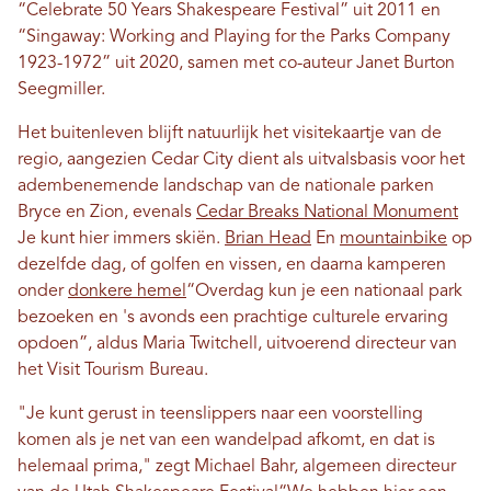
“Celebrate 50 Years Shakespeare Festival” uit 2011 en
“Singaway: Working and Playing for the Parks Company
1923-1972” uit 2020, samen met co-auteur Janet Burton
Seegmiller.
Het buitenleven blijft natuurlijk het visitekaartje van de
regio, aangezien Cedar City dient als uitvalsbasis voor het
adembenemende landschap van de nationale parken
Bryce en Zion, evenals
Cedar Breaks National Monument
Je kunt hier immers skiën.
Brian Head
En
mountainbike
op
dezelfde dag, of golfen en vissen, en daarna kamperen
onder
donkere hemel
“Overdag kun je een nationaal park
bezoeken en 's avonds een prachtige culturele ervaring
opdoen”, aldus Maria Twitchell, uitvoerend directeur van
het Visit Tourism Bureau.
"Je kunt gerust in teenslippers naar een voorstelling
komen als je net van een wandelpad afkomt, en dat is
helemaal prima," zegt Michael Bahr, algemeen directeur