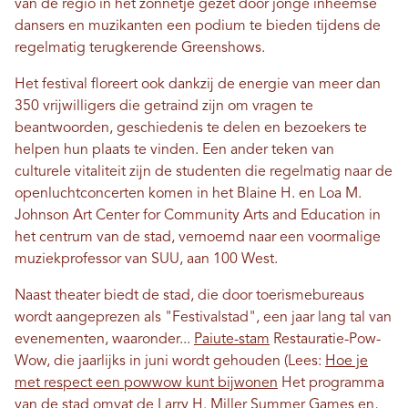
van de regio in het zonnetje gezet door jonge inheemse
dansers en muzikanten een podium te bieden tijdens de
regelmatig terugkerende Greenshows.
Het festival floreert ook dankzij de energie van meer dan
350 vrijwilligers die getraind zijn om vragen te
beantwoorden, geschiedenis te delen en bezoekers te
helpen hun plaats te vinden. Een ander teken van
culturele vitaliteit zijn de studenten die regelmatig naar de
openluchtconcerten komen in het Blaine H. en Loa M.
Johnson Art Center for Community Arts and Education in
het centrum van de stad, vernoemd naar een voormalige
muziekprofessor van SUU, aan 100 West.
Naast theater biedt de stad, die door toerismebureaus
wordt aangeprezen als "Festivalstad", een jaar lang tal van
evenementen, waaronder...
Paiute-stam
Restauratie-Pow-
Wow, die jaarlijks in juni wordt gehouden (Lees:
Hoe je
met respect een powwow kunt bijwonen
Het programma
van de stad omvat de Larry H. Miller Summer Games en,