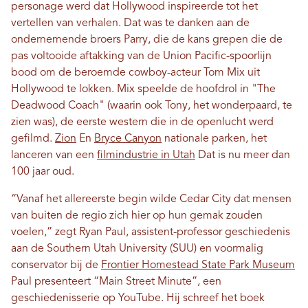
personage werd dat Hollywood inspireerde tot het
vertellen van verhalen. Dat was te danken aan de
ondernemende broers Parry, die de kans grepen die de
pas voltooide aftakking van de Union Pacific-spoorlijn
bood om de beroemde cowboy-acteur Tom Mix uit
Hollywood te lokken. Mix speelde de hoofdrol in "The
Deadwood Coach" (waarin ook Tony, het wonderpaard, te
zien was), de eerste western die in de openlucht werd
gefilmd.
Zion
En
Bryce Canyon
nationale parken, het
lanceren van een
filmindustrie in Utah
Dat is nu meer dan
100 jaar oud.
“Vanaf het allereerste begin wilde Cedar City dat mensen
van buiten de regio zich hier op hun gemak zouden
voelen,” zegt Ryan Paul, assistent-professor geschiedenis
aan de Southern Utah University (SUU) en voormalig
conservator bij de
Frontier Homestead State Park Museum
Paul presenteert “Main Street Minute”, een
geschiedenisserie op YouTube. Hij schreef het boek