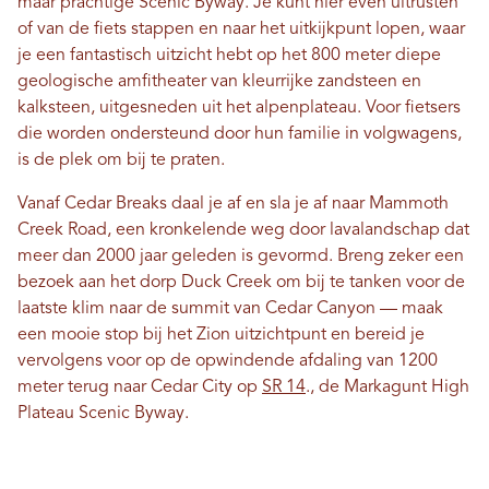
maar prachtige Scenic Byway. Je kunt hier even uitrusten
of van de fiets stappen en naar het uitkijkpunt lopen, waar
je een fantastisch uitzicht hebt op het 800 meter diepe
geologische amfitheater van kleurrijke zandsteen en
kalksteen, uitgesneden uit het alpenplateau. Voor fietsers
die worden ondersteund door hun familie in volgwagens,
is de plek om bij te praten.
Vanaf Cedar Breaks daal je af en sla je af naar Mammoth
Creek Road, een kronkelende weg door lavalandschap dat
meer dan 2000 jaar geleden is gevormd. Breng zeker een
bezoek aan het dorp Duck Creek om bij te tanken voor de
laatste klim naar de summit van Cedar Canyon — maak
een mooie stop bij het Zion uitzichtpunt en bereid je
vervolgens voor op de opwindende afdaling van 1200
meter terug naar Cedar City op
SR 14
., de Markagunt High
Plateau Scenic Byway.