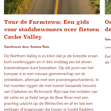
Tour de Farmtown: Een gids
O
voor stadsbewoners over fietsen
de
Cache Valley
Gesc
Geschreven door Arianna Rees
Lees
De Northern Valley is zo klein dat je de breedte ervan
Een
kunt overbruggen en in één middag zes tot zeven
de 
boerendorpen kunt bezoeken. Op elk punt van het
kompas is er een nieuwe gemeenschap om te
ontdekken, allemaal met een pioniersgeschiedenis. In
het noorden liggen de met koeien bezaaide heuvels
van Clarkston en Richmond. Rijd naar het midden van
de vallei en je fietst langs de Bear River met een
prachtig uitzicht op de Wellsvilles en af ​​en toe een
pelikaan of kraanvogel die boven je hoofd fladdert.