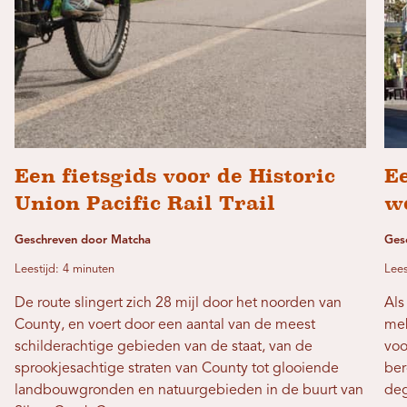
Een fietsgids voor de Historic
E
Union Pacific Rail Trail
w
Geschreven door Matcha
Gesc
Leestijd: 4 minuten
Lees
De route slingert zich 28 mijl door het noorden van
Als
County, en voert door een aantal van de meest
mek
schilderachtige gebieden van de staat, van de
voo
sprookjesachtige straten van County tot glooiende
ber
landbouwgronden en natuurgebieden in de buurt van
deg