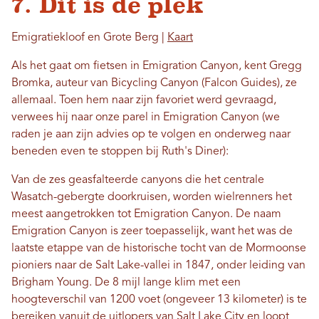
7. Dit is de plek
Emigratiekloof en Grote Berg |
Kaart
Als het gaat om fietsen in Emigration Canyon, kent Gregg
Bromka, auteur van Bicycling Canyon (Falcon Guides), ze
allemaal. Toen hem naar zijn favoriet werd gevraagd,
verwees hij naar onze parel in Emigration Canyon (we
raden je aan zijn advies op te volgen en onderweg naar
beneden even te stoppen bij Ruth's Diner):
Van de zes geasfalteerde canyons die het centrale
Wasatch-gebergte doorkruisen, worden wielrenners het
meest aangetrokken tot Emigration Canyon. De naam
Emigration Canyon is zeer toepasselijk, want het was de
laatste etappe van de historische tocht van de Mormoonse
pioniers naar de Salt Lake-vallei in 1847, onder leiding van
Brigham Young. De 8 mijl lange klim met een
hoogteverschil van 1200 voet (ongeveer 13 kilometer) is te
bereiken vanuit de uitlopers van Salt Lake City en loopt