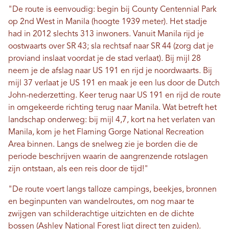
"De route is eenvoudig: begin bij County Centennial Park
op 2nd West in Manila (hoogte 1939 meter). Het stadje
had in 2012 slechts 313 inwoners. Vanuit Manila rijd je
oostwaarts over SR 43; sla rechtsaf naar SR 44 (zorg dat je
proviand inslaat voordat je de stad verlaat). Bij mijl 28
neem je de afslag naar US 191 en rijd je noordwaarts. Bij
mijl 37 verlaat je US 191 en maak je een lus door de Dutch
John-nederzetting. Keer terug naar US 191 en rijd de route
in omgekeerde richting terug naar Manila. Wat betreft het
landschap onderweg: bij mijl 4,7, kort na het verlaten van
Manila, kom je het Flaming Gorge National Recreation
Area binnen. Langs de snelweg zie je borden die de
periode beschrijven waarin de aangrenzende rotslagen
zijn ontstaan, als een reis door de tijd!"
"De route voert langs talloze campings, beekjes, bronnen
en beginpunten van wandelroutes, om nog maar te
zwijgen van schilderachtige uitzichten en de dichte
bossen (Ashley National Forest ligt direct ten zuiden).