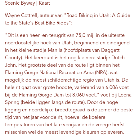
Scenic Byway |
Kaart
Wayne Cottrell, auteur van "Road Biking in Utah: A Guide
to the State's Best Bike Rides":
"Dit is een heen-en-terugrit van 75,0 mijl in de uiterste
noordoostelijke hoek van Utah, beginnend en eindigend
in het kleine stadje Manila (hoofdplaats van Daggett
County). Het keerpunt is het nog kleinere stadje Dutch
John. Het grootste deel van de route ligt binnen het
Flaming Gorge National Recreation Area (NRA), wat
mogelijk de meest schilderachtige regio van Utah is. De
hele rit gaat over grote hoogte, variërend van 6.006 voet
bij de Flaming Gorge Dam tot 8.060 voet." voet bij Leona
Spring (beide liggen langs de route). Door de hoge
ligging en noordelijke breedtegraad is de zomer de beste
tijd van het jaar voor de rit, hoewel de koelere
temperaturen van het late voorjaar en de vroege herfst
misschien wel de meest levendige kleuren opleveren.