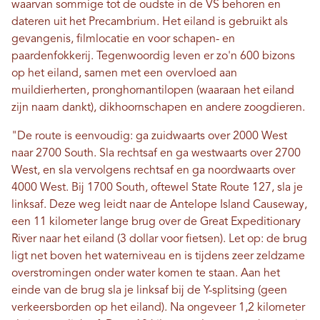
waarvan sommige tot de oudste in de VS behoren en
dateren uit het Precambrium. Het eiland is gebruikt als
gevangenis, filmlocatie en voor schapen- en
paardenfokkerij. Tegenwoordig leven er zo'n 600 bizons
op het eiland, samen met een overvloed aan
muildierherten, pronghornantilopen (waaraan het eiland
zijn naam dankt), dikhoornschapen en andere zoogdieren.
"De route is eenvoudig: ga zuidwaarts over 2000 West
naar 2700 South. Sla rechtsaf en ga westwaarts over 2700
West, en sla vervolgens rechtsaf en ga noordwaarts over
4000 West. Bij 1700 South, oftewel State Route 127, sla je
linksaf. Deze weg leidt naar de Antelope Island Causeway,
een 11 kilometer lange brug over de Great Expeditionary
River naar het eiland (3 dollar voor fietsen). Let op: de brug
ligt net boven het waterniveau en is tijdens zeer zeldzame
overstromingen onder water komen te staan. Aan het
einde van de brug sla je linksaf bij de Y-splitsing (geen
verkeersborden op het eiland). Na ongeveer 1,2 kilometer