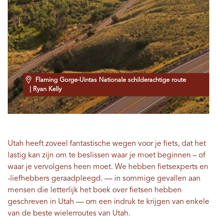
Flaming Gorge-Uintas Nationale schilderachtige route
| Ryan Kelly
Utah heeft zoveel fantastische wegen voor je fiets, dat het
lastig kan zijn om te beslissen waar je moet beginnen – of
waar je vervolgens heen moet. We hebben fietsexperts en
-liefhebbers geraadpleegd.
—
in sommige gevallen aan
mensen die letterlijk het boek over fietsen hebben
geschreven in Utah
—
om een ​​indruk te krijgen van enkele
van de beste wielerroutes van Utah.