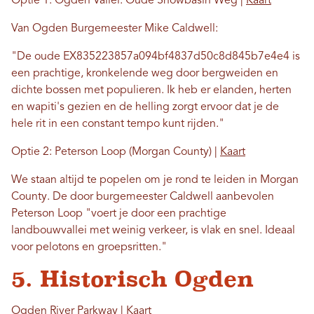
Optie 1: Ogden Vallei: Oude Snowbasin Weg |
Kaart
Van Ogden Burgemeester Mike Caldwell:
"De oude EX835223857a094bf4837d50c8d845b7e4e4 is
een prachtige, kronkelende weg door bergweiden en
dichte bossen met populieren. Ik heb er elanden, herten
en wapiti's gezien en de helling zorgt ervoor dat je de
hele rit in een constant tempo kunt rijden."
Optie 2: Peterson Loop (Morgan County) |
Kaart
We staan ​​altijd te popelen om je rond te leiden in Morgan
County. De door burgemeester Caldwell aanbevolen
Peterson Loop "voert je door een prachtige
landbouwvallei met weinig verkeer, is vlak en snel. Ideaal
voor pelotons en groepsritten."
5. Historisch Ogden
Ogden River Parkway |
Kaart