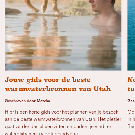
Jouw gids voor de beste
N
warmwaterbronnen van Utah
t
Geschreven door Matcha
Ges
Hier is een korte gids voor het plannen van je bezoek
Op 
aan de beste warmwaterbronnen van Utah. Het plezier
in 
gaat verder dan alleen zitten en baden: je vindt er
Beg
waterglijbanen, paddleboardyoga,