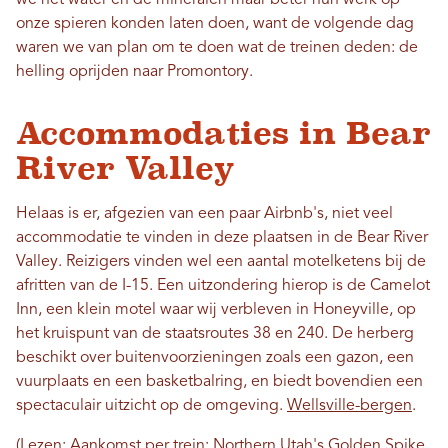
we het water en de mineralen maar beter hun werk op
onze spieren konden laten doen, want de volgende dag
waren we van plan om te doen wat de treinen deden: de
helling oprijden naar Promontory.
Accommodaties in Bear
River Valley
Helaas is er, afgezien van een paar Airbnb's, niet veel
accommodatie te vinden in deze plaatsen in de Bear River
Valley. Reizigers vinden wel een aantal motelketens bij de
afritten van de I-15. Een uitzondering hierop is de Camelot
Inn, een klein motel waar wij verbleven in Honeyville, op
het kruispunt van de staatsroutes 38 en 240. De herberg
beschikt over buitenvoorzieningen zoals een gazon, een
vuurplaats en een basketbalring, en biedt bovendien een
spectaculair uitzicht op de omgeving.
Wellsville-bergen
.
(Lezen:
Aankomst per trein: Northern Utah's Golden Spike