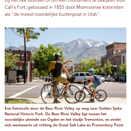
bij het hek stonden of om een ​​monument te bekijken voor
Call's Fort, gebouwd in 1855 door Mormoonse kolonisten
als "de meest noordelijke buitenpost in Utah".
Een fietstocht door de Bear River Valley op weg naar Golden Spike
National Historic Park. De Bear River Valley ligt tussen het
noordelijke uiteinde van Ogden en het stadje Tremonton, en strekt
zich westwaarts uit richting de Great Salt Lake en Promontory Point.