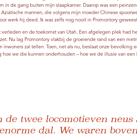
em in de gang buiten mijn slaapkamer. Daarop was een peinzen
ale Aziatische mannen, die volgens mijn moeder Chinese spoorw
 voor werk hij deed. Ik was zelfs nog nooit in Promontory geweest
t verleden en de toekomst van Utah. Een afgelegen plek had he
et. Nu lag Promontory vlakbij de groeiende rand van een metr
 inwoners zal tellen. Toen, net als nu, beslaat onze bevolking 
g hoe we die kunnen onderhouden – hoe we de illusie van een 
 de twee locomotieven neus
t enorme dal. We waren bove