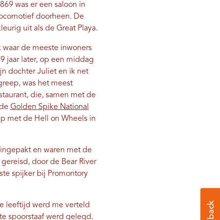
1869 was er een saloon in
 locomotief doorheen. De
urig uit als de Great Playa.
k waar de meeste inwoners
49 jaar later, op een middag
n dochter Juliet en ik net
egreep, was het meest
staurant, die, samen met de
 de
Golden Spike National
p met de Hell on Wheels in
 ingepakt en waren met de
 gereisd, door de Bear River
ste spijker bij Promontory
ge leeftijd werd me verteld
te spoorstaaf werd gelegd.