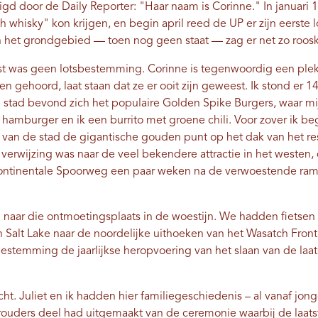
gd door de Daily Reporter: "Haar naam is Corinne." In januari 
whisky" kon krijgen, en begin april reed de UP er zijn eerste
het grondgebied — toen nog geen staat — zag er net zo rooskle
st was geen lotsbestemming. Corinne is tegenwoordig een ple
 gehoord, laat staan ​​dat ze er ooit zijn geweest. Ik stond er 1
e stad bevond zich het populaire Golden Spike Burgers, waar mij
hamburger en ik een burrito met groene chili. Voor zover ik b
van de stad de gigantische gouden punt op het dak van het re
 verwijzing was naar de veel bekendere attractie in het westen,
continentale Spoorweg een paar weken na de verwoestende ram
naar die ontmoetingsplaats in de woestijn. We hadden fietsen
in Salt Lake naar de noordelijke uithoeken van het Wasatch Front
 bestemming de jaarlijkse heropvoering van het slaan van de laat
ht. Juliet en ik hadden hier familiegeschiedenis – al vanaf jon
rouders deel had uitgemaakt van de ceremonie waarbij de laats