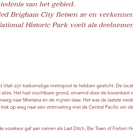
edenis van het gebied.
ied Brigham City fietsen ze en verkennen 
ational Historic Park voelt als deelneme
ht Utah zijn toekomstige metropool te hebben gesticht. De locat
lles. Het had vruchtbare grond, omarmd door de bovenkant va
nweg naar Montana en de mijnen daar. Het was de laatste neder
s trok op weg naar een ontmoeting met de Central Pacific om de
de voorkeur gaf aan namen als Last Ditch, Bar Town of Forlorn