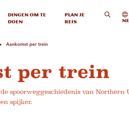
Zoeken o
In
Dingen om te
Plan je
Ne
doen
reis
Aankomst per trein
 per trein
 de spoorweggeschiedenis van Northern U
n spijker.