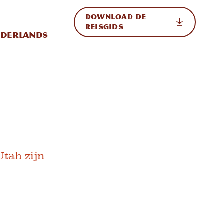
DOWNLOAD DE
p de site
ternationale weergave in-/uitschakelen
REISGIDS
derlands
tah zijn