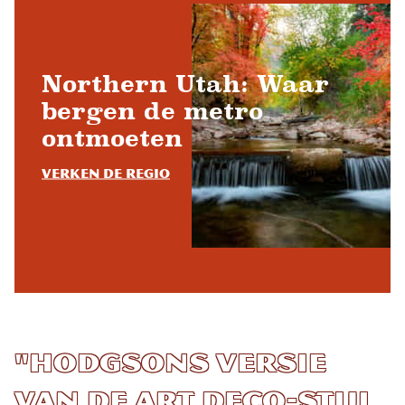
Northern Utah: Waar
bergen de metro
ontmoeten
Verken de regio
"Hodgsons versie
van de Art Deco-stijl