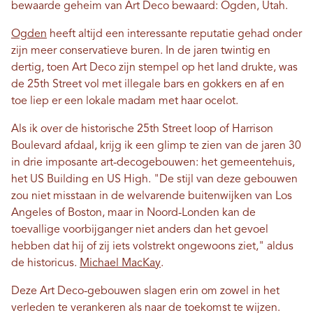
bewaarde geheim van Art Deco bewaard: Ogden, Utah.
Ogden
heeft altijd een interessante reputatie gehad onder
zijn meer conservatieve buren. In de jaren twintig en
dertig, toen Art Deco zijn stempel op het land drukte, was
de 25th Street vol met illegale bars en gokkers en af ​​en
toe liep er een lokale madam met haar ocelot.
Als ik over de historische 25th Street loop of Harrison
Boulevard afdaal, krijg ik een glimp te zien van de jaren 30
in drie imposante art-decogebouwen: het gemeentehuis,
het US Building en US High. "De stijl van deze gebouwen
zou niet misstaan ​​in de welvarende buitenwijken van Los
Angeles of Boston, maar in Noord-Londen kan de
toevallige voorbijganger niet anders dan het gevoel
hebben dat hij of zij iets volstrekt ongewoons ziet," aldus
de historicus.
Michael MacKay
.
Deze Art Deco-gebouwen slagen erin om zowel in het
verleden te verankeren als naar de toekomst te wijzen.