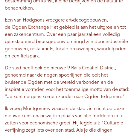
bestemming om kunst, kleine bedrijven en de natuur te
benadrukken.
Een van Hodgsons vroegere art-decogebouwen,
de
Ogden Exchange
Het gebied is aan het uitgroeien tot
een zakencentrum. Over een paar jaar zal een volledig
gerestaureerd beursgebouw omringd zijn door industriële
gebouwen, restaurants, lokale brouwerijen, wandelpaden
en een fietspark.
De stad heeft ook de nieuwe
9 Rails Creatief District
,
genoemd naar de negen spoorlijnen die ooit het
bruisende Ogden met de wereld verbonden en de
inspiratie vormden voor het toenmalige motto van de stad:
"Je kunt nergens komen zonder naar Ogden te komen."
Ik vroeg Montgomery waarom de stad zich richt op deze
nieuwe kunstenaarswijk in plaats van alle middelen in te
zetten voor economische groei. Hij legde uit: "Culturele
verfijning zegt iets over een stad. Als je die dingen