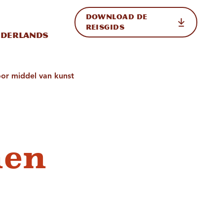
DOWNLOAD DE
p de site
ternationale weergave in-/uitschakelen
REISGIDS
derlands
oor middel van kunst
nen