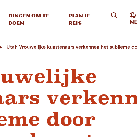
Zoeken o
In
Dingen om te
Plan je
Ne
doen
reis
Utah Vrouwelijke kunstenaars verkennen het sublieme d
uwelijke
aars verken
ieme door