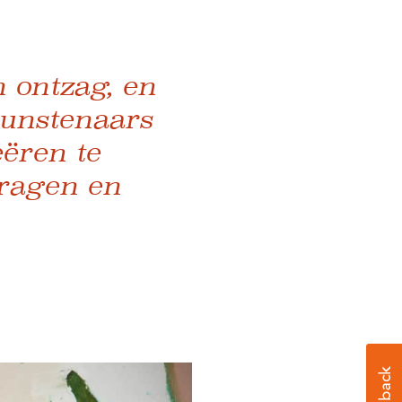
 ontzag, en
kunstenaars
ëren te
vragen en