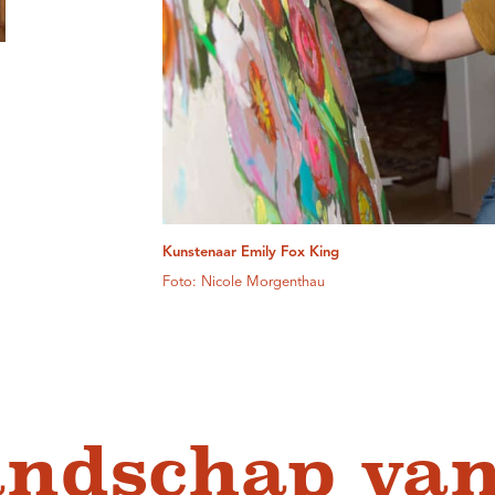
Kunstenaar Emily Fox King
Foto: Nicole Morgenthau
andschap van