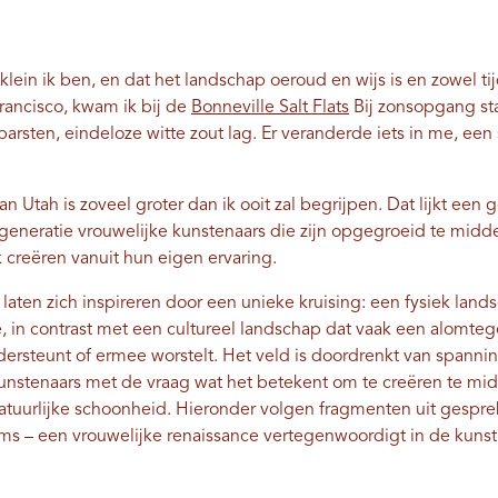
lein ik ben, en dat het landschap oeroud en wijs is en zowel tij
Francisco, kwam ik bij de
Bonneville Salt Flats
Bij zonsopgang sta
rsten, eindeloze witte zout lag. Er veranderde iets in me, een 
n Utah is zoveel groter dan ik ooit zal begrijpen. Dat lijkt ee
 generatie vrouwelijke kunstenaars die zijn opgegroeid te mi
k creëren vanuit hun eigen ervaring.
 laten zich inspireren door een unieke kruising: een fysiek lands
, in contrast met een cultureel landschap dat vaak een alomte
ndersteunt of ermee worstelt. Het veld is doordrenkt van spanni
kunstenaars met de vraag wat het betekent om te creëren te mid
natuurlijke schoonheid. Hieronder volgen fragmenten uit gespr
ms – een vrouwelijke renaissance vertegenwoordigt in de kunst 