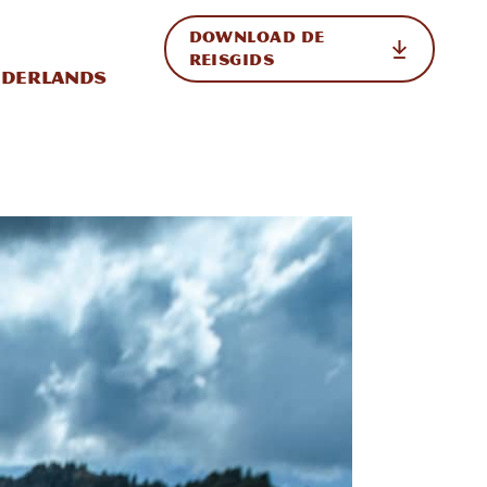
DOWNLOAD DE
p de site
ternationale weergave in-/uitschakelen
REISGIDS
derlands