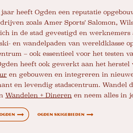
0 jaar heeft Ogden een reputatie opgebo
edrijven zoals Amer Sports' Salomon, Wil
zich in de stad gevestigd en werknemer
ski- en wandelpaden van wereldklasse op
ntrum – ook essentieel voor het testen v
Ogden heeft ook gewerkt aan het herstel 
uur
en gebouwen en integreren in nieuw
ant en levendig stadscentrum. Wandel do
en
Wandelen + Dineren
en neem alles in 
 Ogden
Ogden Skigebieden