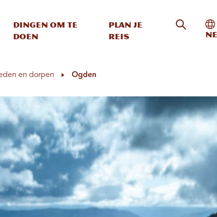
Zoeken o
In
Dingen om te
Plan je
Ne
doen
reis
eden en dorpen
Ogden