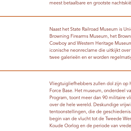
meest betaalbare en grootste nachtski
Naast het State Railroad Museum is Uni
Browning Firearms Museum, het Browni
Cowboy and Western Heritage Museum. H
iconische neonreclame die uitkijkt over
twee galerieën en er worden regelmat
Vliegtuigliefhebbers zullen dol zijn op
Force Base. Het museum, onderdeel van
Program, toont meer dan 90 militaire v
over de hele wereld. Deskundige vrijw
tentoonstellingen, die de geschiedenis 
begin van de vlucht tot de Tweede Were
Koude Oorlog en de periode van vred