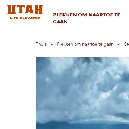
Plekken om naartoe te
gaan
Skip to content
Thuis
Plekken om naartoe te gaan
St