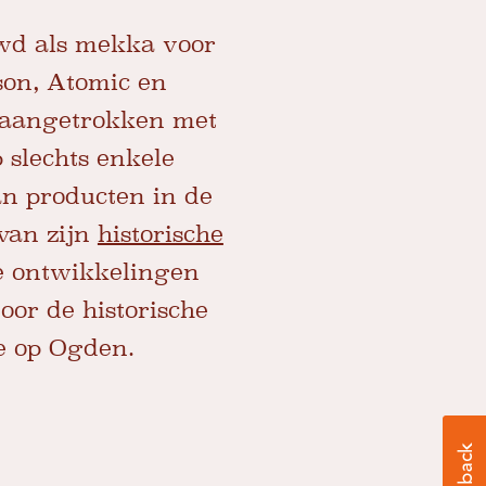
uwd als mekka voor
son, Atomic en
s aangetrokken met
 slechts enkele
an producten in de
van zijn
historische
e ontwikkelingen
or de historische
je op Ogden.