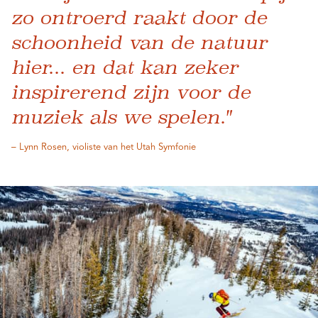
zo ontroerd raakt door de
schoonheid van de natuur
hier... en dat kan zeker
inspirerend zijn voor de
muziek als we spelen."
– Lynn Rosen, violiste van het Utah Symfonie