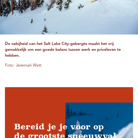
De nabijheid van het Salt Lake City-gebergte maakt het vrij
gemakkelijk om een ​​goede balans tussen werk en privéleven te
hebben.
Foto: Jeremiah Watt
Bereid je je voor op
de grootste sneeuwval