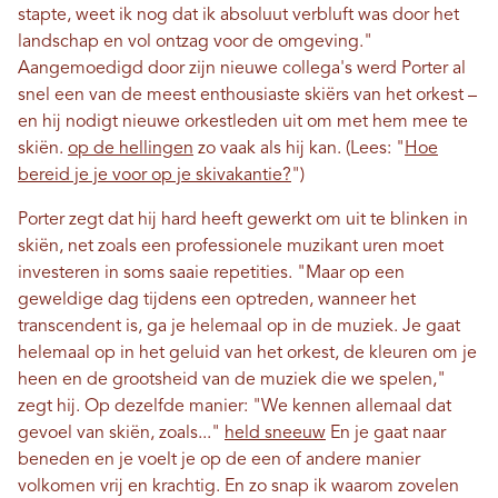
stapte, weet ik nog dat ik absoluut verbluft was door het
landschap en vol ontzag voor de omgeving."
Aangemoedigd door zijn nieuwe collega's werd Porter al
snel een van de meest enthousiaste skiërs van het orkest –
en hij nodigt nieuwe orkestleden uit om met hem mee te
skiën.
op de hellingen
zo vaak als hij kan. (Lees: "
Hoe
bereid je je voor op je skivakantie?
")
Porter zegt dat hij hard heeft gewerkt om uit te blinken in
skiën, net zoals een professionele muzikant uren moet
investeren in soms saaie repetities. "Maar op een
geweldige dag tijdens een optreden, wanneer het
transcendent is, ga je helemaal op in de muziek. Je gaat
helemaal op in het geluid van het orkest, de kleuren om je
heen en de grootsheid van de muziek die we spelen,"
zegt hij. Op dezelfde manier: "We kennen allemaal dat
gevoel van skiën, zoals..."
held sneeuw
En je gaat naar
beneden en je voelt je op de een of andere manier
volkomen vrij en krachtig. En zo snap ik waarom zovelen