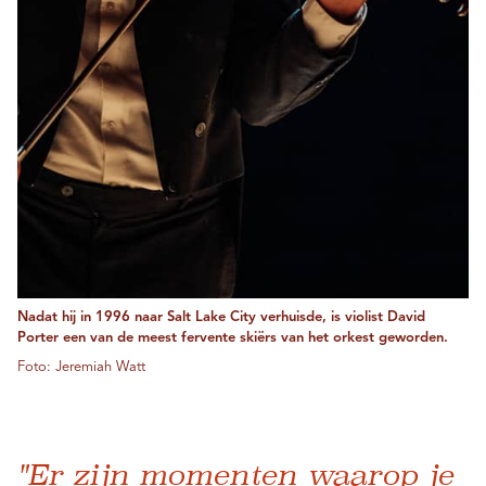
Nadat hij in 1996 naar Salt Lake City verhuisde, is violist David
Porter een van de meest fervente skiërs van het orkest geworden.
Foto: Jeremiah Watt
"Er zijn momenten waarop je