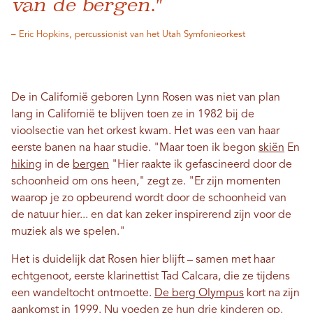
van de bergen."
– Eric Hopkins, percussionist van het Utah Symfonieorkest
De in Californië geboren Lynn Rosen was niet van plan
lang in Californië te blijven toen ze in 1982 bij de
vioolsectie van het orkest kwam. Het was een van haar
eerste banen na haar studie. "Maar toen ik begon
skiën
En
hiking
in de
bergen
"Hier raakte ik gefascineerd door de
schoonheid om ons heen," zegt ze. "Er zijn momenten
waarop je zo opbeurend wordt door de schoonheid van
de natuur hier... en dat kan zeker inspirerend zijn voor de
muziek als we spelen."
Het is duidelijk dat Rosen hier blijft – samen met haar
echtgenoot, eerste klarinettist Tad Calcara, die ze tijdens
een wandeltocht ontmoette.
De berg Olympus
kort na zijn
aankomst in 1999. Nu voeden ze hun drie kinderen op.