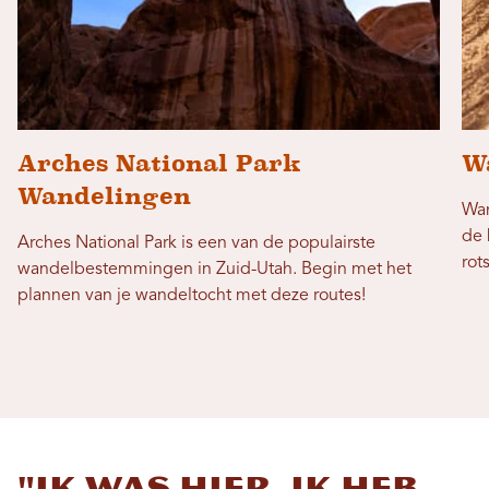
Arches National Park
W
Wandelingen
Wan
de 
Arches National Park is een van de populairste
rot
wandelbestemmingen in Zuid-Utah. Begin met het
plannen van je wandeltocht met deze routes!
"Ik was hier, ik heb