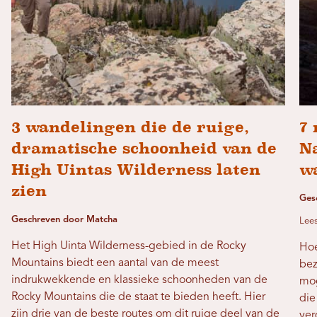
3 wandelingen die de ruige,
7 
dramatische schoonheid van de
N
High Uintas Wilderness laten
w
zien
Ges
Geschreven door Matcha
Lees
Het High Uinta Wilderness-gebied in de Rocky
Hoe
Mountains biedt een aantal van de meest
bez
indrukwekkende en klassieke schoonheden van de
mog
Rocky Mountains die de staat te bieden heeft. Hier
die
zijn drie van de beste routes om dit ruige deel van de
ver