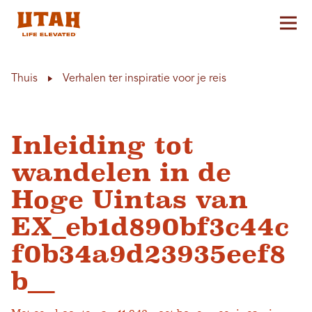
Hoo
Skip to content
Thuis
Verhalen ter inspiratie voor je reis
Inleiding tot
wandelen in de
Hoge Uintas van
EX_eb1d890bf3c44c
f0b34a9d23935eef8
b__