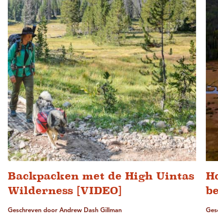
Backpacken met de High Uintas
Ho
Wilderness [VIDEO]
be
Geschreven door Andrew Dash Gillman
Ges