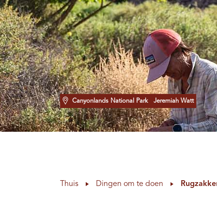
Canyonlands National Park
Jeremiah Watt
Thuis
Dingen om te doen
Rugzakke