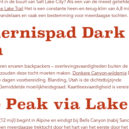
 in de buurt van Salt Lake City? Als een van de meest geliefde
e Lake Trail
Het is een constante heen-en-terug-klim van 6,8 mij
agwandelaars en vaak een bestemming voor meerdaagse tochten
dernispad Dark
n
lleen ervaren backpackers – overlevingsvaardigheden buiten 
e – zouden deze tocht moeten maken.
Donkere Canyon-wildernis
D
e dagen voorbereiding. Blanding, Utah is de dichtstbijzijnde
Gemiddelde moeilijkheidsgraad. Kaartleesvaardigheid is vereist
e Peak via Lak
12 mijl) begint in Alpine en eindigt bij Bells Canyon (nabij San
een meerdaagse trektocht door het hart van het eerste door h