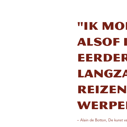
"Ik mo
alsof 
eerder
langz
reizen
werpe
– Alain de Botton, De kunst va