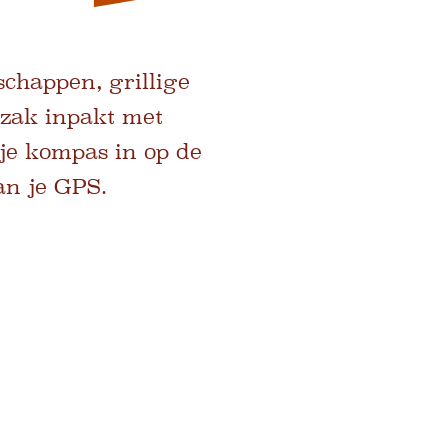
chappen, grillige
gzak inpakt met
 je kompas in op de
an je GPS.