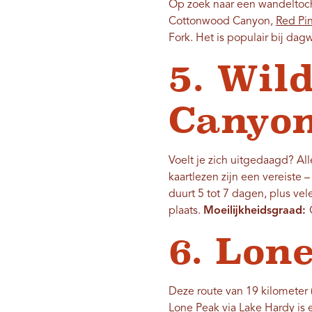
Op zoek naar een wandeltocht
Cottonwood Canyon,
Red Pin
Fork. Het is populair bij d
5. Wil
Canyo
Voelt je zich uitgedaagd? A
kaartlezen zijn een vereist
duurt 5 tot 7 dagen, plus vel
plaats.
Moeilijkheidsgraad:
6. Lon
Deze route van 19 kilometer (
Lone Peak via Lake Hardy
is 