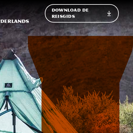
DOWNLOAD DE
p de site
ternationale weergave in-/uitschakelen
REISGIDS
derlands