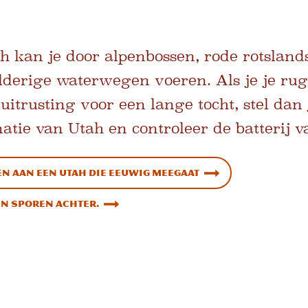
 kan je door alpenbossen, rode rotslands
lderige waterwegen voeren. Als je je ru
uitrusting voor een lange tocht, stel dan
atie van Utah en controleer de batterij v
en aan een Utah die eeuwig meegaat
een sporen achter.