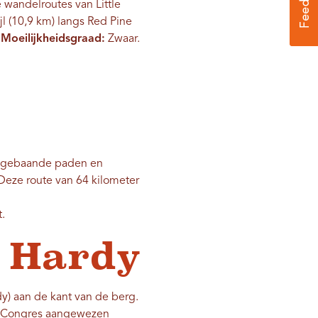
 wandelroutes van Little
l (10,9 km) langs Red Pine
.
Moeilijkheidsgraad:
Zwaar.
de gebaande paden en
eze route van 64 kilometer
.
e Hardy
dy) aan de kant van de berg.
et Congres aangewezen