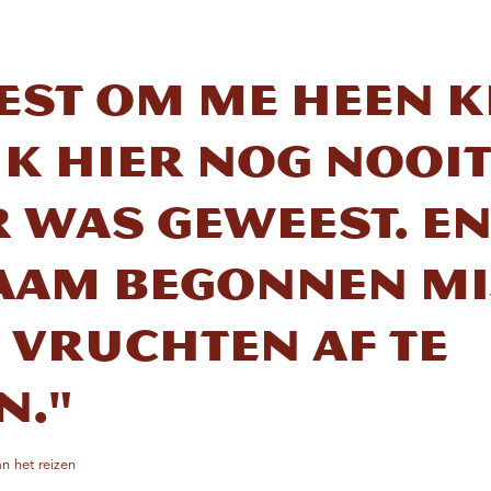
est om me heen k
ik hier nog nooi
 was geweest. E
aam begonnen mi
 vruchten af ​​te
n."
n het reizen