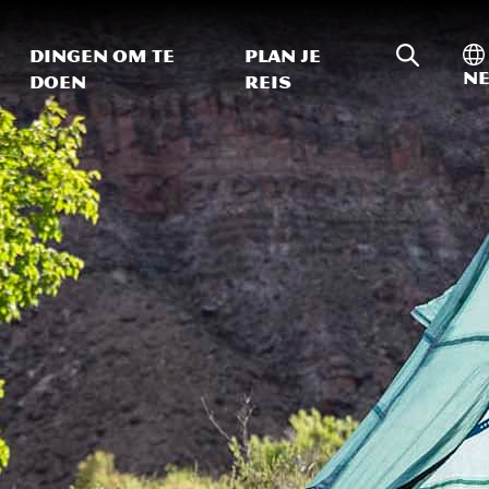
Zoeken o
In
Dingen om te
Plan je
Ne
doen
reis