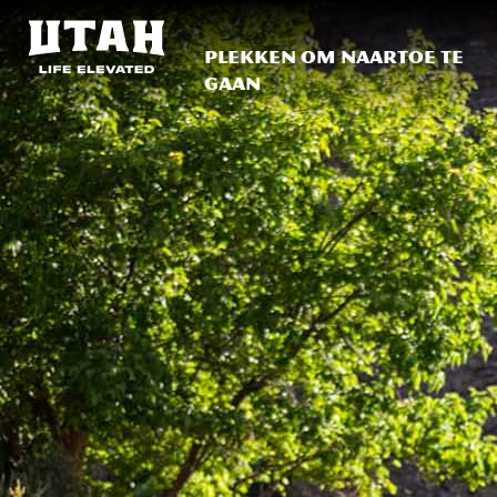
Plekken om naartoe te
gaan
Skip to content