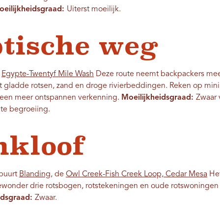
eilijkheidsgraad:
Uiterst moeilijk.
ptische weg
e
Egypte-Twentyf Mile Wash
Deze route neemt backpackers mee 
 gladde rotsen, zand en droge rivierbeddingen. Reken op mini
r een meer ontspannen verkenning.
Moeilijkheidsgraad:
Zwaar 
te begroeiing.
nkloof
 buurt
Blanding
, de
Owl Creek-Fish Creek Loop, Cedar Mesa
Het
ewonder drie rotsbogen, rotstekeningen en oude rotswoningen
idsgraad:
Zwaar.