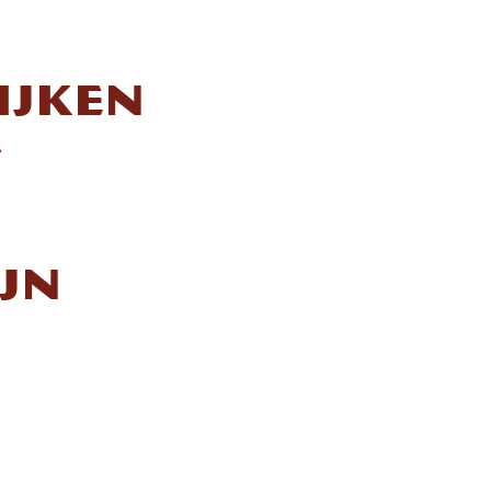
ijken
t
n
jn