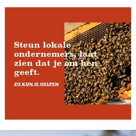
Steun lokale
ondernemers, laat
zien dat je om hen
geeft.
Zo kun je helpen