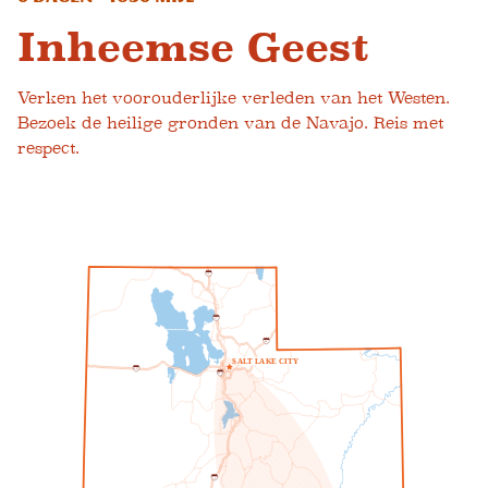
Inheemse Geest
Verken het voorouderlijke verleden van het Westen.
Bezoek de heilige gronden van de Navajo. Reis met
respect.
1
5
1
5
8
0
S
A
L
T
L
A
K
E
C
I
T
Y
8
0
2
1
5
1
5