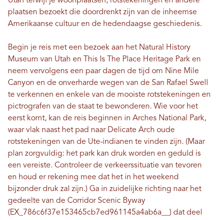
Utah terwijl je woonplaatsen, rotstekeningen en andere
plaatsen bezoekt die doordrenkt zijn van de inheemse
Amerikaanse cultuur en de hedendaagse geschiedenis.
Begin je reis met een bezoek aan het Natural History
Museum van Utah en This Is The Place Heritage Park en
neem vervolgens een paar dagen de tijd om Nine Mile
Canyon en de onverharde wegen van de San Rafael Swell
te verkennen en enkele van de mooiste rotstekeningen en
pictrografen van de staat te bewonderen. Wie voor het
eerst komt, kan de reis beginnen in Arches National Park,
waar vlak naast het pad naar Delicate Arch oude
rotstekeningen van de Ute-indianen te vinden zijn. (Maar
plan zorgvuldig: het park kan druk worden en geduld is
een vereiste. Controleer de verkeerssituatie van tevoren
en houd er rekening mee dat het in het weekend
bijzonder druk zal zijn.) Ga in zuidelijke richting naar het
gedeelte van de Corridor Scenic Byway
(EX_786c6f37e153465cb7ed961145a4ab6a__) dat deel