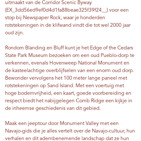
uitmaakt van de Corridor Scenic Byway
(EX_3dd56ed9ef0d4d1fa88beae325f39f24__) voor een
stop bij Newspaper Rock, waar je honderden
rotstekeningen in de klifwand vindt die tot wel 2000 jaar
oud zijn.
Rondom Blanding en Bluff kunt je het Edge of the Cedars
State Park Museum bezoeken om een ​​oud Pueblo-dorp te
verkennen, evenals Hovenweep National Monument en
de kasteelachtige overblijfselen van een enorm oud dorp.
Bewonder vervolgens het 100 meter lange paneel met
rotstekeningen op Sand Island. Met een voertuig met
hoge bodemvrijheid, een kaart, goede voorbereiding en
respect biedt het nabijgelegen Comb Ridge een kijkje in
de inheemse geschiedenis van dit gebied.
Maak een jeeptour door Monument Valley met een
Navajo-gids die je alles vertelt over de Navajo-cultuur, hun
verhalen en dit adembenemende landschap dat ze hun