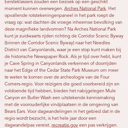
Eersteklassers zouden een bezoek op een geschikt
moment kunnen overwegen.
Arches National Park
.
Het
opvallende rotstekeningenpaneel in het park roept de
vraag op: wat dachten de vroege inheemse bevolking van
deze magnifieke landvormen? Na Arches National Park
kunt je zuidwaarts rijden richting de Corridor Scenic Byway
(binnen de Corridor Scenic Byway) naar het Needles
District van Canyonlands, waar je een stop kunt maken bij
de historische Newspaper Rock. Als je tijd over hebt, kunt
je Cave Spring in Canyonlands verkennen of doorrijden
naar het Edge of the Cedar State Park Museum om meer
te weten te komen over de archeologie van de Four
Corners-regio. Voor reizigers die goed voorbereid zijn en
voldoende tijd hebben, bieden het nabijgelegen Mule
Canyon en Butler Wash een uitstekende kennismaking
met de voorouderlijke vindplaatsen in de omgeving van
Bears Ears. Voor dagwandelingen in het gebied dat in de
regio wordt bezocht, is het hele jaar door een
dagwandelpas vereist.
recreatie.gov
een pas verkrijgen.