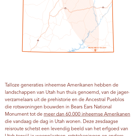
7
0
7
0
1
5
M
O
NU
M
E
N
T
V
A
LL
E
Y
Talloze generaties inheemse Amerikanen hebben de
landschappen van Utah hun thuis genoemd, van de jager-
verzamelaars uit de prehistorie en de Ancestral Pueblos
die rotswoningen bouwden in Bears Ears National
Monument tot de
meer dan 60.000 inheemse Amerikanen
die vandaag de dag in Utah wonen. Deze zesdaagse
reisroute schetst een levendig beeld van het erfgoed van