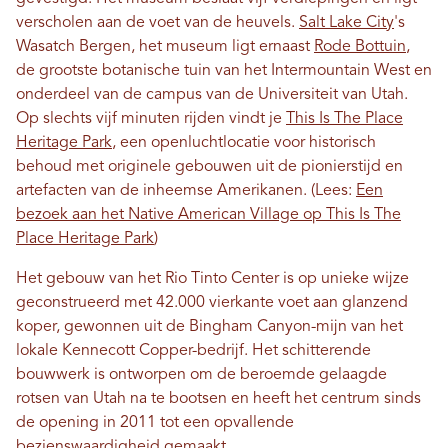
verscholen aan de voet van de heuvels.
Salt Lake City
's
Wasatch Bergen, het museum ligt ernaast
Rode Bottuin
,
de grootste botanische tuin van het Intermountain West en
onderdeel van de campus van de Universiteit van Utah.
Op slechts vijf minuten rijden vindt je
This Is The Place
Heritage Park
, een openluchtlocatie voor historisch
behoud met originele gebouwen uit de pionierstijd en
artefacten van de inheemse Amerikanen. (Lees:
Een
bezoek aan het Native American Village op This Is The
Place Heritage Park
)
Het gebouw van het Rio Tinto Center is op unieke wijze
geconstrueerd met 42.000 vierkante voet aan glanzend
koper, gewonnen uit de Bingham Canyon-mijn van het
lokale Kennecott Copper-bedrijf. Het schitterende
bouwwerk is ontworpen om de beroemde gelaagde
rotsen van Utah na te bootsen en heeft het centrum sinds
de opening in 2011 tot een opvallende
bezienswaardigheid gemaakt.