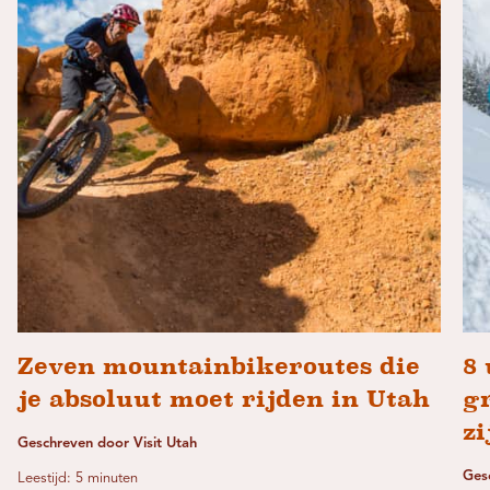
Zeven mountainbikeroutes die
8 
je absoluut moet rijden in Utah
gr
zi
Geschreven door Visit Utah
Ges
Leestijd: 5 minuten