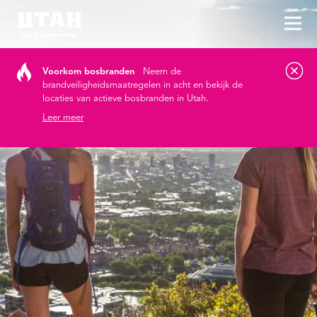
Hoo
Skip to content
Voorkom bosbranden
Neem de
brandveiligheidsmaatregelen in acht en bekijk de
locaties van actieve bosbranden in Utah.
Leer meer