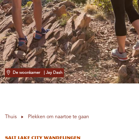
De woonkamer
| Jay Dash
Thuis
Plekken om naartoe te gaan
Salt Lake City Wandelingen