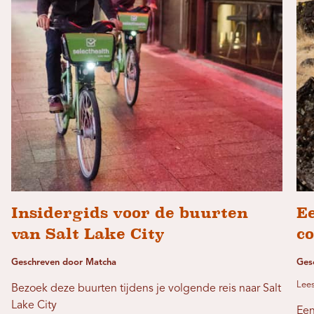
Insidergids voor de buurten
E
van Salt Lake City
c
Geschreven door Matcha
Ges
Lees
Bezoek deze buurten tijdens je volgende reis naar Salt
Lake City
Een