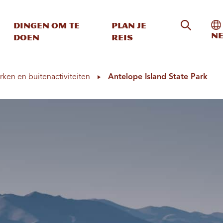
Zoeken o
In
Dingen om te
Plan je
Ne
doen
reis
rken en buitenactiviteiten
Antelope Island State Park