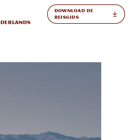
DOWNLOAD DE
p de site
ternationale weergave in-/uitschakelen
REISGIDS
derlands