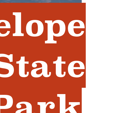
elope
State
Park