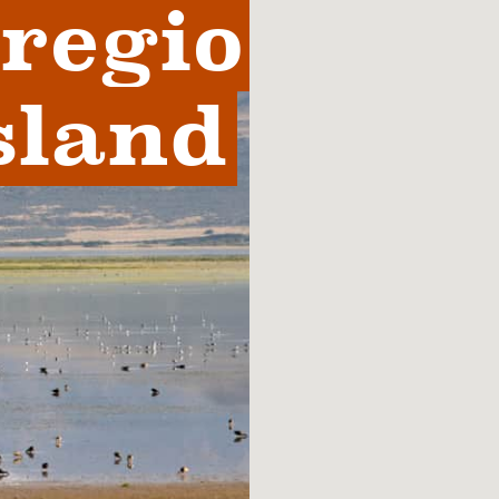
regio 
sland