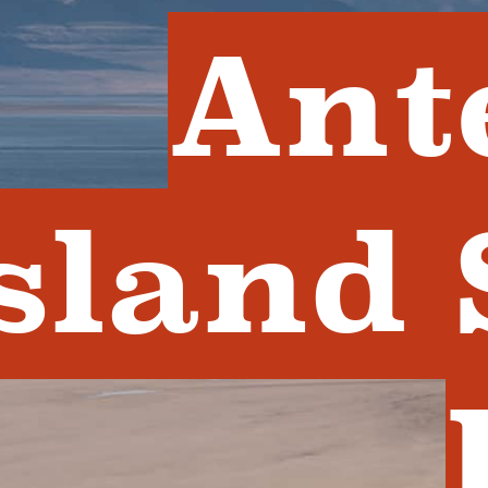
Ant
sland 