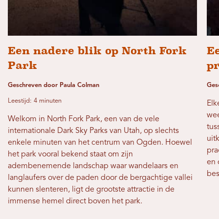
Een nadere blik op North Fork
E
Park
pr
Geschreven door Paula Colman
Ges
Leestijd: 4 minuten
Elk
wee
Welkom in North Fork Park, een van de vele
tus
internationale Dark Sky Parks van Utah, op slechts
uit
enkele minuten van het centrum van Ogden. Hoewel
pra
het park vooral bekend staat om zijn
en 
adembenemende landschap waar wandelaars en
bes
langlaufers over de paden door de bergachtige vallei
kunnen slenteren, ligt de grootste attractie in de
immense hemel direct boven het park.