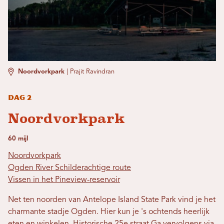
Noordvorkpark
|
Prajit Ravindran
Dag 2
Noordvorkpark
60 mijl
Noordvorkpark
Ogden River Schilderachtige route
Vissen in het Pineview-reservoir
Net ten noorden van Antelope Island State Park vind je het
charmante stadje Ogden. Hier kun je 's ochtends heerlijk