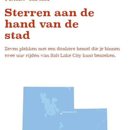
Sterren aan de
hand van de
stad
Zeven plekken met een donkere hemel die je binnen
twee uur rijden van Salt Lake City kunt bezoeken.
S
A
L
T
L
A
K
E
C
I
T
Y