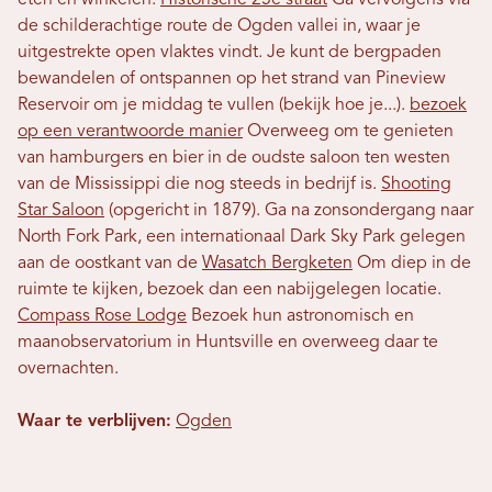
eten en winkelen.
Historische 25e straat
Ga vervolgens via
de schilderachtige route de Ogden vallei in, waar je
uitgestrekte open vlaktes vindt. Je kunt de bergpaden
bewandelen of ontspannen op het strand van Pineview
Reservoir om je middag te vullen (bekijk hoe je...).
bezoek
op een verantwoorde manier
Overweeg om te genieten
van hamburgers en bier in de oudste saloon ten westen
van de Mississippi die nog steeds in bedrijf is.
Shooting
Star Saloon
(opgericht in 1879). Ga na zonsondergang naar
North Fork Park, een internationaal Dark Sky Park gelegen
aan de oostkant van de
Wasatch Bergketen
Om diep in de
ruimte te kijken, bezoek dan een nabijgelegen locatie.
Compass Rose Lodge
Bezoek hun astronomisch en
maanobservatorium in Huntsville en overweeg daar te
overnachten.
Waar te verblijven:
Ogden