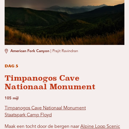
American Fork Canyon
|
Prajit Ravindran
Dag 5
Timpanogos Cave
Nationaal Monument
105 mijl
Timpanogos Cave Nationaal Monument
Staatspark Camp Floyd
Maak een tocht door de bergen naar
Alpine Loop Scenic