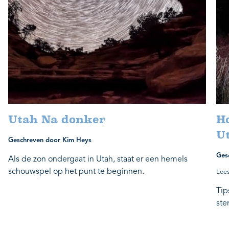
Utah Na donker
Ho
U
Geschreven door Kim Heys
Ges
Als de zon ondergaat in Utah, staat er een hemels
schouwspel op het punt te beginnen.
Lees
Tip
ste