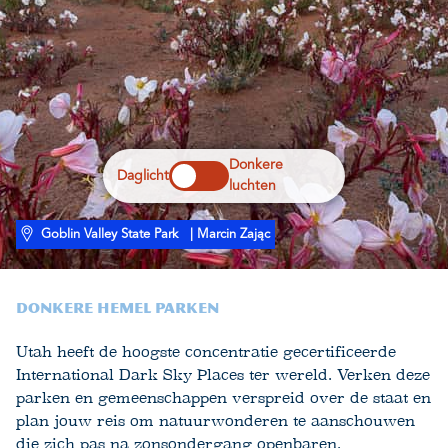
Donkere
Daglicht
luchten
Goblin Valley State Park
| Marcin Zając
Donkere Hemel Parken
Utah heeft de hoogste concentratie gecertificeerde
International Dark Sky Places ter wereld. Verken deze
parken en gemeenschappen verspreid over de staat en
plan jouw reis om natuurwonderen te aanschouwen
die zich pas na zonsondergang openbaren.