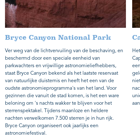
Bryce Canyon National Park
Ca
Ver weg van de lichtvervuiling van de beschaving, en
Het
beschermd door een speciale eenheid van
Cap
parkwachters en vrijwillige astronomieliefhebbers,
een
staat Bryce Canyon bekend als het laatste reservaat
gel
van natuurlijke duisternis en heeft het een van de
nie
oudste astronomieprogramma's van het land. Voor
nac
gezinnen die vanuit de stad komen, is het een ware
uni
beloning om 's nachts wakker te blijven voor het
aan
sterrenspektakel. Tijdens maanloze en heldere
nachten verwelkomen 7.500 sterren je in hun rijk.
Bryce Canyon organiseert ook jaarlijks een
astronomiefestival.