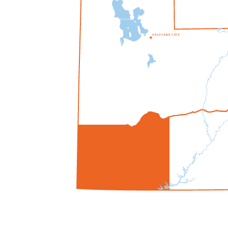
S
A
L
T
L
A
K
E
C
I
T
Y