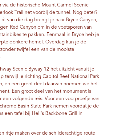
n via de historische Mount Carmel Scenic
rlook Trail net voorbij de tunnel. Nog beter?
rit van die dag brengt je naar Bryce Canyon,
elegen Red Canyon om in de voetsporen van
tainbikes te pakken. Eenmaal in Bryce heb je
repte donkere hemel. Overdag kun je de
zonder twijfel een van de mooiste
.
way Scenic Byway 12 het uitzicht vanuit je
p terwijl je richting Capitol Reef National Park
doen, en een groot deel daarvan noemen we het
ment. Een groot deel van het monument is
r een volgende reis. Voor een voorproefje van
achrome Basin State Park nemen voordat je de
 een tafel bij Hell's Backbone Grill in
een ritje maken over de schilderachtige route