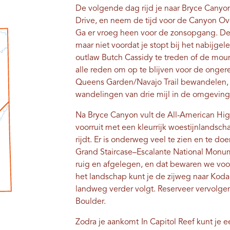
De volgende dag rijd je naar Bryce Canyo
Drive, en neem de tijd voor de Canyon Ove
Ga er vroeg heen voor de zonsopgang. De 
maar niet voordat je stopt bij het nabijg
outlaw Butch Cassidy te treden of de moun
alle reden om op te blijven voor de onge
Queens Garden/Navajo Trail bewandelen, 
wandelingen van drie mijl in de omgeving
Na Bryce Canyon vult de All-American High
voorruit met een kleurrijk woestijnlandscha
rijdt. Er is onderweg veel te zien en te 
Grand Staircase–Escalante National Monu
ruig en afgelegen, en dat bewaren we voo
het landschap kunt je de zijweg naar Kod
landweg verder volgt. Reserveer vervolgens
Boulder.
Zodra je aankomt
In Capitol Reef kunt je 