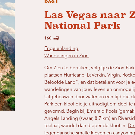
Dag 1
Las Vegas naar 
National Park
160 mijl
Engelenlanding
Wandelingen in Zion
Om Zion te bereiken, volgt je de Zion Park
plaatsen Hurricane, LaVerkin, Virgin, Roc
Beloofde Land", en dat betekent voor je e
wandelingen van jouw leven en onmogelijk
Uitgehouwen door water en een tijd die de
Park een kloof die je uitnodigt om deel t
gevormd. Begin bij Emerald Pools (gemakke
Angels Landing (zwaar, 8,7 km) en Riversid
toelaat, wandel dan dieper de kloof in.
De
legendarische smalle kloven en canyoning