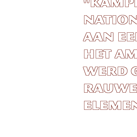
"Kampe
Nation
aan ee
het A
werd 
rauwe
elemen