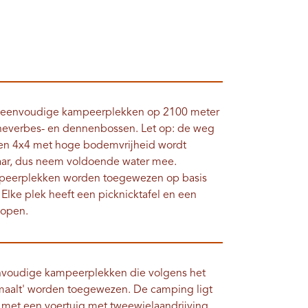
es eenvoudige kampeerplekken op 2100 meter
eneverbes- en dennenbossen. Let op: de weg
 een 4x4 met hoge bodemvrijheid wordt
baar, dus neem voldoende water mee.
ampeerplekken worden toegewezen op basis
. Elke plek heeft een picknicktafel en een
 open.
nvoudige kampeerplekken die volgens het
t maalt' worden toegewezen. De camping ligt
 met een voertuig met tweewielaandrijving,