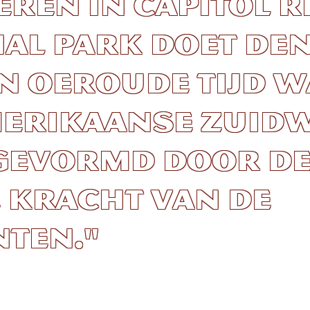
ren in Capitol R
al Park doet de
n oeroude tijd 
merikaanse Zuid
gevormd door d
 kracht van de
ten."