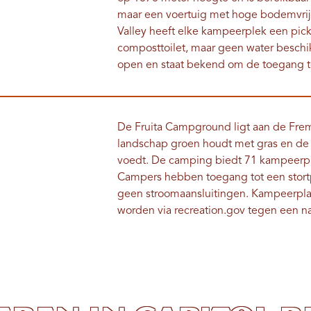
maar een voertuig met hoge bodemvrij
Valley heeft elke kampeerplek een pickn
composttoilet, maar geen water beschik
open en staat bekend om de toegang to
De Fruita Campground ligt aan de Frem
landschap groen houdt met gras en d
voedt. De camping biedt 71 kampeerpla
Campers hebben toegang tot een stortp
geen stroomaansluitingen. Kampeerplaa
worden via recreation.gov tegen een na