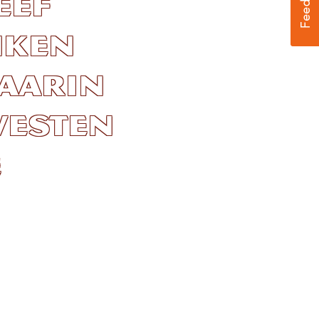
eef
nken
waarin
westen
e