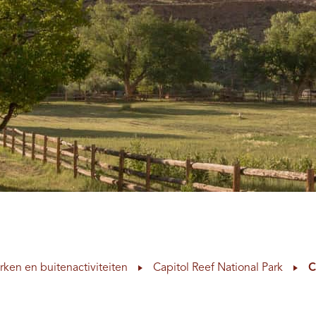
rken en buitenactiviteiten
Capitol Reef National Park
C