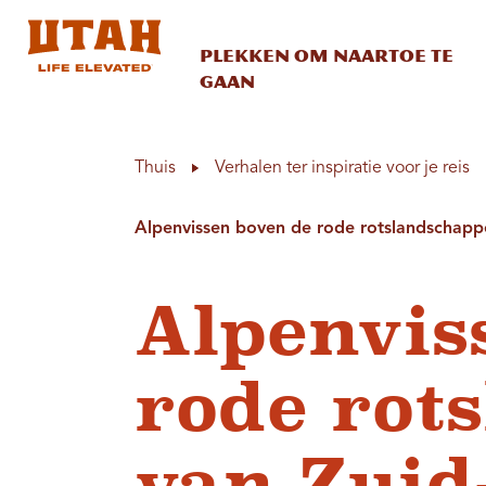
Plekken om naartoe te
gaan
Skip to content
Thuis
Verhalen ter inspiratie voor je reis
Alpenvissen boven de rode rotslandscha
Alpenvis
rode rot
van Zuid