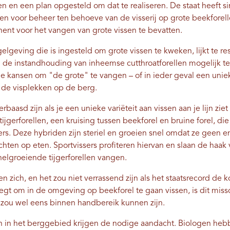
en en een plan opgesteld om dat te realiseren. De staat heeft 
 voor beheer ten behoeve van de visserij op grote beekforell
nt voor het vangen van grote vissen te bevatten.
gelgeving die is ingesteld om grote vissen te kweken, lijkt te re
tijd de instandhouding van inheemse cutthroatforellen mogelijk 
de kansen om "de grote" te vangen – of in ieder geval een unie
r de visplekken op de berg.
baasd zijn als je een unieke variëteit aan vissen aan je lijn zi
 tijgerforellen, een kruising tussen beekforel en bruine forel, d
ers. Deze hybriden zijn steriel en groeien snel omdat ze geen en
ichten op eten. Sportvissers profiteren hiervan en slaan de haak
nelgroeiende tijgerforellen vangen.
n zich, en het zou niet verrassend zijn als het staatsrecord de
eegt om in de omgeving op beekforel te gaan vissen, is dit m
rd zou wel eens binnen handbereik kunnen zijn.
 in het berggebied krijgen de nodige aandacht. Biologen heb