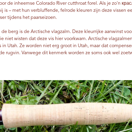
r de inheemse Colorado River cutthroat forel. Als je zo'n крас
hij is – met hun verbluffende, felrode kleuren zijn deze vissen e
ser tijdens het paarseizoen.
de berg is de Arctische vlagzalm. Deze kleurrijke aanwinst voo
die niet wisten dat deze vis hier voorkwam. Arctische vlagzalme
s in Utah. Ze worden niet erg groot in Utah, maar dat compens
ende rugvin. Vanwege dit kenmerk worden ze soms ook wel zoet