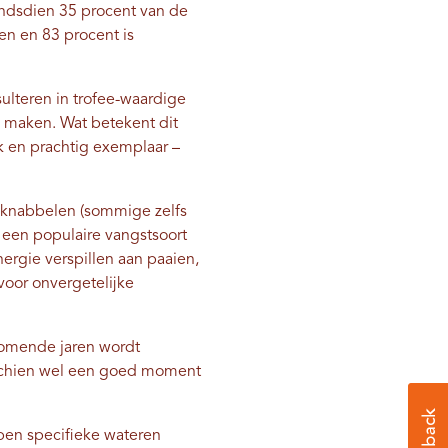
sindsdien 35 procent van de
en en 83 procent is
sulteren in trofee-waardige
te maken. Wat betekent dit
k en prachtig exemplaar –
et knabbelen (sommige zelfs
ie een populaire vangstsoort
ergie verspillen aan paaien,
 voor onvergetelijke
 komende jaren wordt
isschien wel een goed moment
ben specifieke wateren