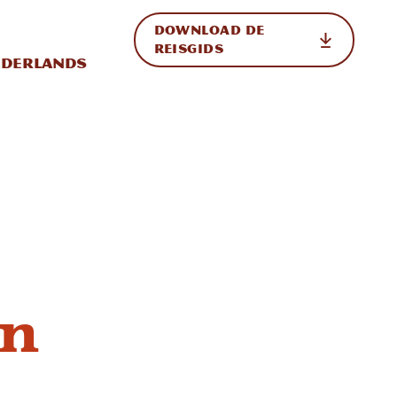
DOWNLOAD DE
p de site
ternationale weergave in-/uitschakelen
REISGIDS
derlands
en