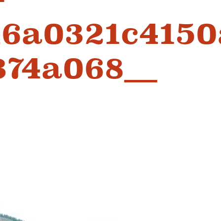
46a0321c4150
74a068__