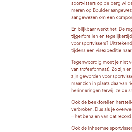
sportvissers op de berg wild
meren op Boulder aangewezen
aangewezen om een ​​compone
En blijkbaar werkt het. De re
tijgerforellen en tegelijker
voor sportvissers? Uitsteken
tijdens een visexpeditie naa
Tegenwoordig moet je niet ver
van trofeeformaat). Zo zijn er
zijn geworden voor sportviss
maar zich in plaats daarvan r
herinneringen terwijl ze de s
Ook de beekforellen herstelle
verbroken. Dus als je overw
– ​​het behalen van dat reco
Ook de inheemse sportvissen