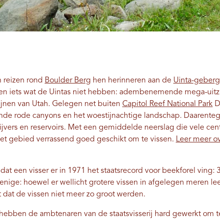
 reizen rond
Boulder Berg
hen herinneren aan de
Uinta-geber
ben iets wat de Uintas niet hebben: adembenemende mega-uit
ijnen van Utah. Gelegen net buiten
Capitol Reef National Park
D
ende rode canyons en het woestijnachtige landschap. Daarenteg
ijvers en reservoirs. Met een gemiddelde neerslag die vele cent
het gebied verrassend goed geschikt om te vissen.
Leer meer ov
t een visser er in 1971 het staatsrecord voor beekforel ving: 3
e enige: hoewel er wellicht grotere vissen in afgelegen meren le
t dat de vissen niet meer zo groot werden.
hebben de ambtenaren van de staatsvisserij hard gewerkt om t