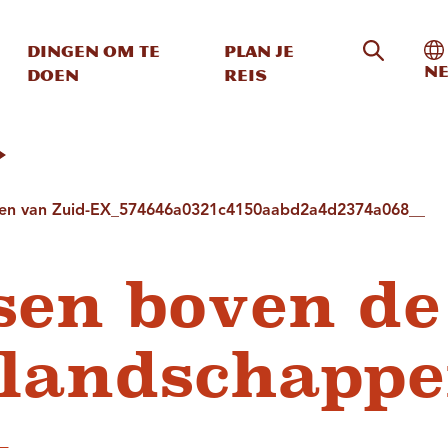
Zoeken o
In
Dingen om te
Plan je
Ne
doen
reis
ppen van Zuid-EX_574646a0321c4150aabd2a4d2374a068__
sen boven de
slandschapp
-