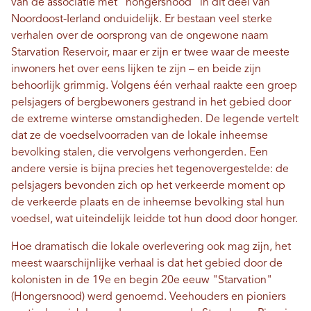
van de associatie met "hongersnood" in dit deel van
Noordoost-Ierland onduidelijk. Er bestaan ​​veel sterke
verhalen over de oorsprong van de ongewone naam
Starvation Reservoir, maar er zijn er twee waar de meeste
inwoners het over eens lijken te zijn – en beide zijn
behoorlijk grimmig. Volgens één verhaal raakte een groep
pelsjagers of bergbewoners gestrand in het gebied door
de extreme winterse omstandigheden. De legende vertelt
dat ze de voedselvoorraden van de lokale inheemse
bevolking stalen, die vervolgens verhongerden. Een
andere versie is bijna precies het tegenovergestelde: de
pelsjagers bevonden zich op het verkeerde moment op
de verkeerde plaats en de inheemse bevolking stal hun
voedsel, wat uiteindelijk leidde tot hun dood door honger.
Hoe dramatisch die lokale overlevering ook mag zijn, het
meest waarschijnlijke verhaal is dat het gebied door de
kolonisten in de 19e en begin 20e eeuw "Starvation"
(Hongersnood) werd genoemd. Veehouders en pioniers