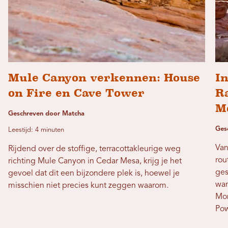
Mule Canyon verkennen: House
I
on Fire en Cave Tower
R
M
Geschreven door Matcha
Ges
Leestijd: 4 minuten
Van
Rijdend over de stoffige, terracottakleurige weg
rou
richting Mule Canyon in Cedar Mesa, krijg je het
ges
gevoel dat dit een bijzondere plek is, hoewel je
wan
misschien niet precies kunt zeggen waarom.
Mon
Pow