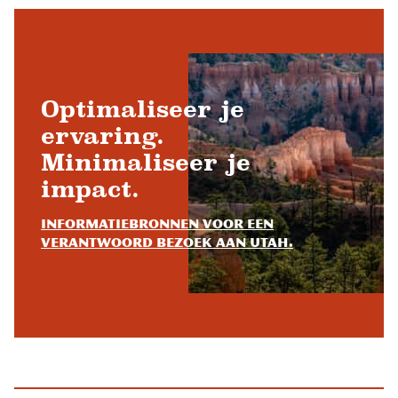
Optimaliseer je
ervaring.
Minimaliseer je
impact.
Informatiebronnen voor een
verantwoord bezoek aan Utah.