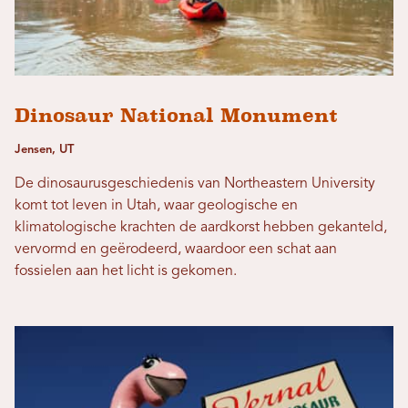
Dinosaur National Monument
Jensen, UT
De dinosaurusgeschiedenis van Northeastern University
komt tot leven in Utah, waar geologische en
klimatologische krachten de aardkorst hebben gekanteld,
vervormd en geërodeerd, waardoor een schat aan
fossielen aan het licht is gekomen.