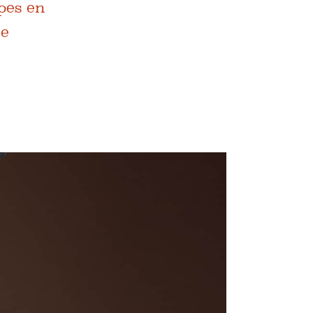
pes en
te