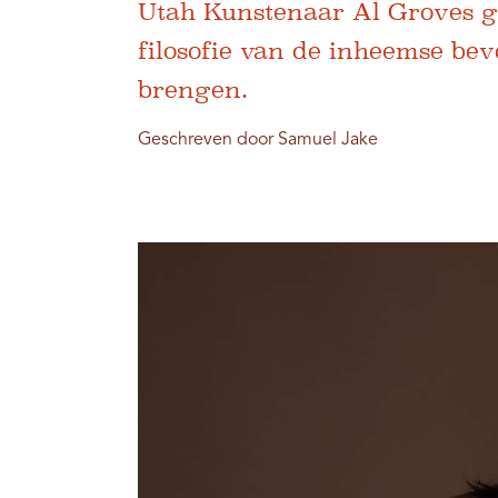
Utah Kunstenaar Al Groves g
filosofie van de inheemse bev
brengen.
Geschreven door Samuel Jake