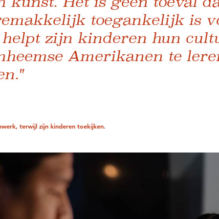
n kunst. Het is geen toeval da
makkelijk toegankelijk is vo
 helpt zijn kinderen hun cult
 inheemse Amerikanen te ler
en."
werk, terwijl zijn kinderen toekijken.