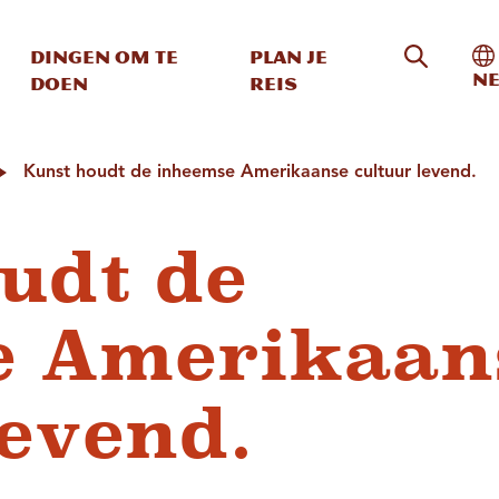
Zoeken o
In
Dingen om te
Plan je
Ne
doen
reis
Kunst houdt de inheemse Amerikaanse cultuur levend.
udt de
e Amerikaan
levend.