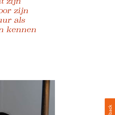
t zijn
or zijn
uur als
en kennen