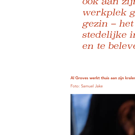
ook aan zij
werkplek ge
gezin – het
stedelijke
en te belev
Al Groves werkt thuis aan zijn kralen
Foto: Samuel Jake