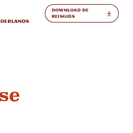
DOWNLOAD DE
p de site
ternationale weergave in-/uitschakelen
REISGIDS
derlands
se