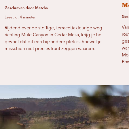
M
Geschreven door Matcha
Ges
Leestijd: 4 minuten
Van
Rijdend over de stoffige, terracottakleurige weg
rou
richting Mule Canyon in Cedar Mesa, krijg je het
ges
gevoel dat dit een bijzondere plek is, hoewel je
wan
misschien niet precies kunt zeggen waarom.
Mon
Pow