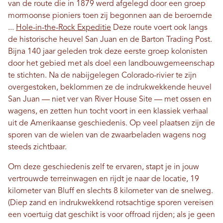
van de route die in 1879 werd afgelegd door een groep
mormoonse pioniers toen zij begonnen aan de beroemde
...
Hole-in-the-Rock Expeditie
Deze route voert ook langs
de historische heuvel San Juan en de Barton Trading Post.
Bijna 140 jaar geleden trok deze eerste groep kolonisten
door het gebied met als doel een landbouwgemeenschap
te stichten. Na de nabijgelegen Colorado-rivier te zijn
overgestoken, beklommen ze de indrukwekkende heuvel
San Juan — niet ver van River House Site — met ossen en
wagens, en zetten hun tocht voort in een klassiek verhaal
uit de Amerikaanse geschiedenis. Op veel plaatsen zijn de
sporen van de wielen van de zwaarbeladen wagens nog
steeds zichtbaar.
Om deze geschiedenis zelf te ervaren, stapt je in jouw
vertrouwde terreinwagen en rijdt je naar de locatie, 19
kilometer van Bluff en slechts 8 kilometer van de snelweg.
(Diep zand en indrukwekkend rotsachtige sporen vereisen
een voertuig dat geschikt is voor offroad rijden; als je geen