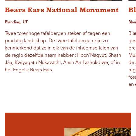
Bears Ears National Monument
B
Blanding, UT
Blan
Twee torenhoge tafelbergen steken af ​​tegen een
Bla
prachtig landschap. De twee tafelbergen zijn zo
ges
kenmerkend dat ze in elk van de inheemse talen van
pre
de regio dezelfde naam hebben: Hoon'Naqvut, Shash
Mus
Jáa, Kwiyagatu Nukavachi, Ansh An Lashokdiwe, of in
de 
het Engels: Bears Ears.
reg
fos
en 