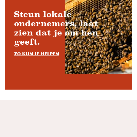
Steun lokale
ondernemers, laat
zien dat je om hen
geeft.
Zo kun je helpen