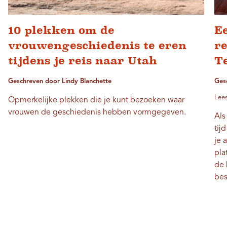
10 plekken om de
E
vrouwengeschiedenis te eren
re
tijdens je reis naar Utah
T
Geschreven door Lindy Blanchette
Ges
Lees
Opmerkelijke plekken die je kunt bezoeken waar
vrouwen de geschiedenis hebben vormgegeven.
Als
tij
je 
pla
de 
be