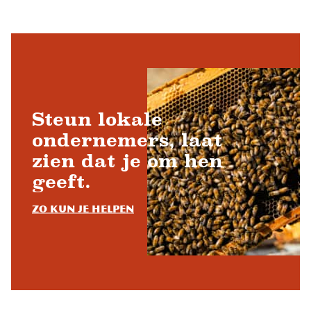
Steun lokale
ondernemers, laat
zien dat je om hen
geeft.
Zo kun je helpen