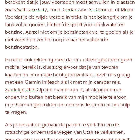
betekent dat je jouw voorraden moet aanvullen in plaatsen
zoals
Salt Lake City
,
Price
,
Cedar City
,
St. George
, of
Moab
Voordat je de wijde wereld in trekt, is het belangrijk om je
tank vol te gooien. Hetzelfde geldt voor drinkwater en
benzine. Aarzel niet om je benzinetank vol te gooien als je
niet weet hoe ver het nog is naar het volgende
benzinestation.
Houd er ook rekening mee dat er in deze gebieden geen
mobiel bereik is, dus zorg ervoor dat je van tevoren
kaarten en informatie hebt gedownload. Ikzelf reis graag
met een Garmin InReach als ik met mijn camper reis.
Zuidelijk Utah
Op die manier kan ik, als ik problemen
ondervind buiten het bereik van mijn mobiele telefoon,
mijn Garmin gebruiken om een ​​sms te sturen of om hulp
te vragen.
Als je besluit de gebaande paden te verlaten en de
rotsachtige onverharde wegen van Utah te verkennen,
zorg er dan voor dat je een krik, een reserveband en wat