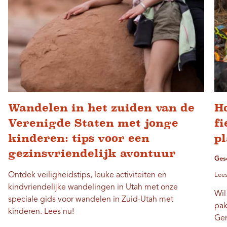
Wandelen in het zuiden van de
H
Verenigde Staten met jonge
fi
kinderen: tips voor een
pl
gezinsvriendelijk avontuur
Ges
Ontdek veiligheidstips, leuke activiteiten en
Lees
kindvriendelijke wandelingen in Utah met onze
Wil
speciale gids voor wandelen in Zuid-Utah met
pak
kinderen. Lees nu!
Gen