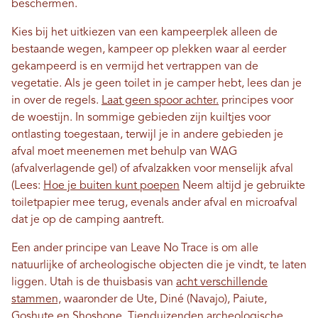
beschermen.
Kies bij het uitkiezen van een kampeerplek alleen de
bestaande wegen, kampeer op plekken waar al eerder
gekampeerd is en vermijd het vertrappen van de
vegetatie. Als je geen toilet in je camper hebt, lees dan je
in over de regels.
Laat geen spoor achter.
principes voor
de woestijn. In sommige gebieden zijn kuiltjes voor
ontlasting toegestaan, terwijl je in andere gebieden je
afval moet meenemen met behulp van WAG
(afvalverlagende gel) of afvalzakken voor menselijk afval
(Lees:
Hoe je buiten kunt poepen
Neem altijd je gebruikte
toiletpapier mee terug, evenals ander afval en microafval
dat je op de camping aantreft.
Een ander principe van Leave No Trace is om alle
natuurlijke of archeologische objecten die je vindt, te laten
liggen. Utah is de thuisbasis van
acht verschillende
stammen,
waaronder de Ute, Diné (Navajo), Paiute,
Goshute en Shoshone. Tienduizenden
archeologische