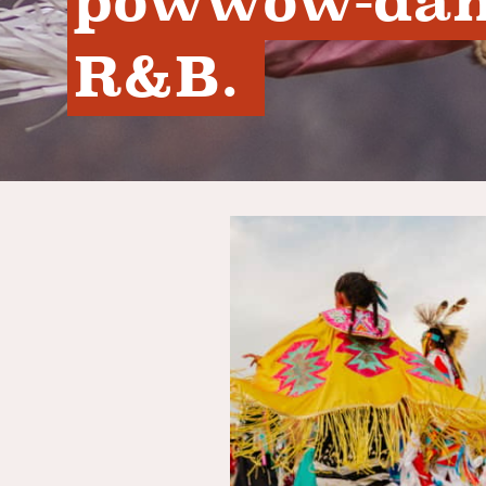
powwow-dans
R&B. 