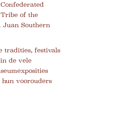
 Confederated
Tribe of the
n Juan Southern
radities, festivals
 in de vele
seumexposities
n hun voorouders