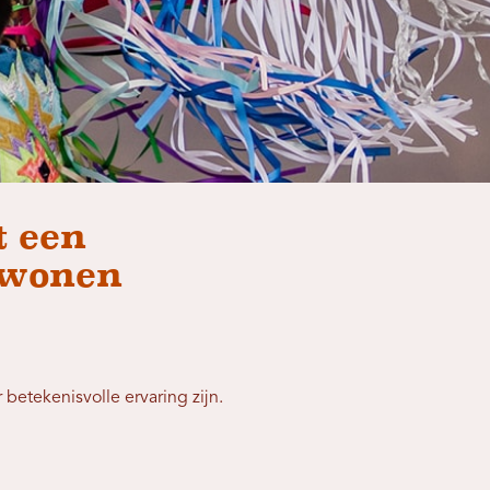
t een
jwonen
etekenisvolle ervaring zijn.