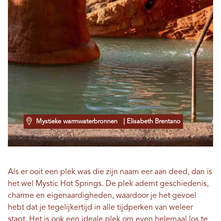
Mystieke warmwaterbronnen
| Elisabeth Brentano
Als er ooit een plek was die zijn naam eer aan deed, dan is
het wel Mystic Hot Springs. De plek ademt geschiedenis,
charme en eigenaardigheden, waardoor je het gevoel
hebt dat je tegelijkertijd in alle tijdperken van weleer
stapt. Het is ook een ideale plek om even helemaal los te