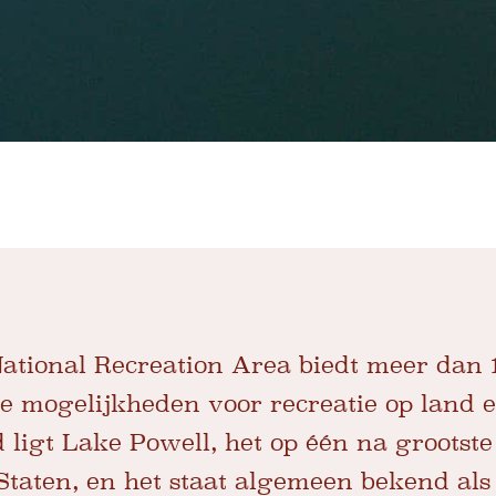
tional Recreation Area biedt meer dan 1
 mogelijkheden voor recreatie op land e
d ligt Lake Powell, het op één na groots
taten, en het staat algemeen bekend als