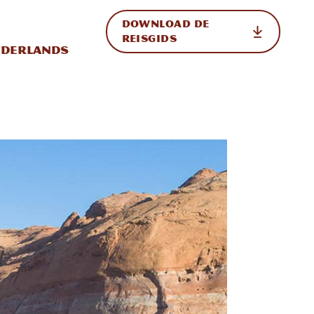
DOWNLOAD DE
p de site
ternationale weergave in-/uitschakelen
REISGIDS
derlands