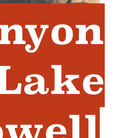
anyon
 Lake
owell