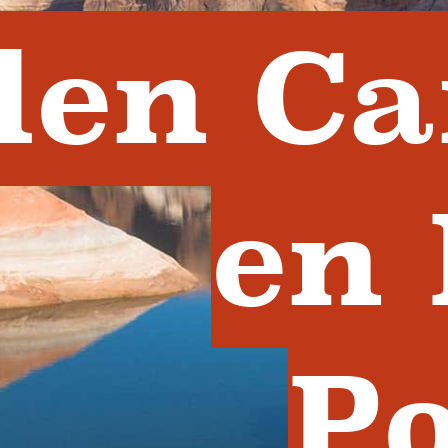
len C
en
P