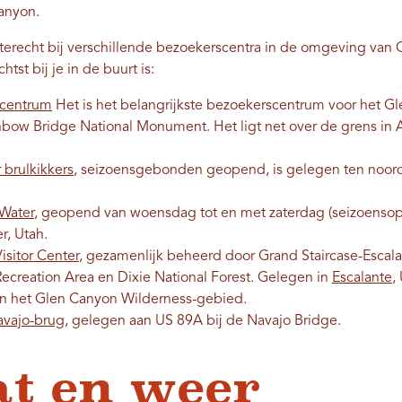
Canyon.
 terecht bij verschillende bezoekerscentra in de omgeving van
tst bij je in de buurt is:
scentrum
Het is het belangrijkste bezoekerscentrum voor het G
nbow Bridge National Monument. Het ligt net over de grens in A
brulkikkers
, seizoensgebonden geopend, is gelegen ten noord
Water
, geopend van woensdag tot en met zaterdag (seizoensop
r, Utah.
isitor Center
, gezamenlijk beheerd door Grand Staircase-Escal
ecreation Area en Dixie National Forest. Gelegen in
Escalante
,
in het Glen Canyon Wilderness-gebied.
avajo-brug
, gelegen aan US 89A bij de Navajo Bridge.
t en weer