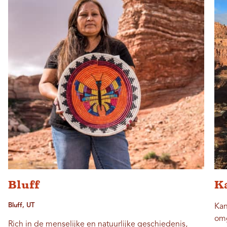
Bluff
K
Bluff, UT
Kan
omg
Rich in de menselijke en natuurlijke geschiedenis,