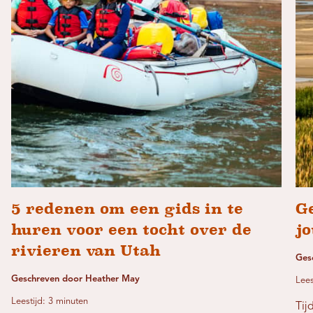
5 redenen om een ​​gids in te
G
huren voor een tocht over de
j
rivieren van Utah
Ges
Geschreven door Heather May
Lees
Leestijd: 3 minuten
Tij