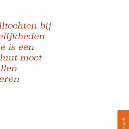
tochten bij
lijkheden
e is een
luut moet
llen
leren