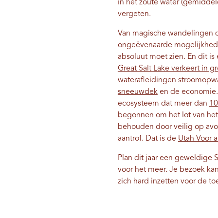
in het zoute water (gemiddeld
vergeten.
Van magische wandelingen 
ongeëvenaarde mogelijkheden
absoluut moet zien. En dit i
Great Salt Lake verkeert in g
waterafleidingen stroomopwaa
sneeuwdek
en de economie. 
ecosysteem dat meer dan
10
begonnen om het lot van het 
behouden door veilig op avon
aantrof. Dat is de
Utah Voor al
Plan dit jaar een geweldige S
voor het meer. Je bezoek ka
zich hard inzetten voor de t