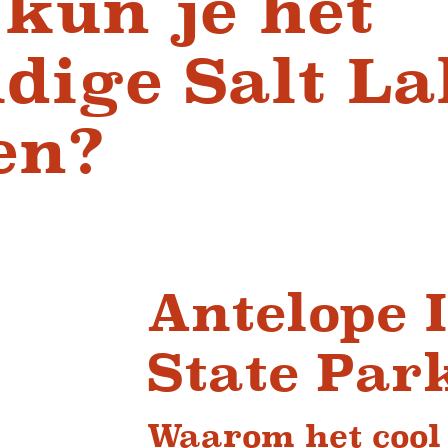
kun je het
dige Salt La
en?
Antelope 
State Par
Waarom het cool