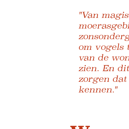
"Van magis
moerasgebi
zonsonder
om vogels t
van de won
zien. En di
zorgen dat
kennen."