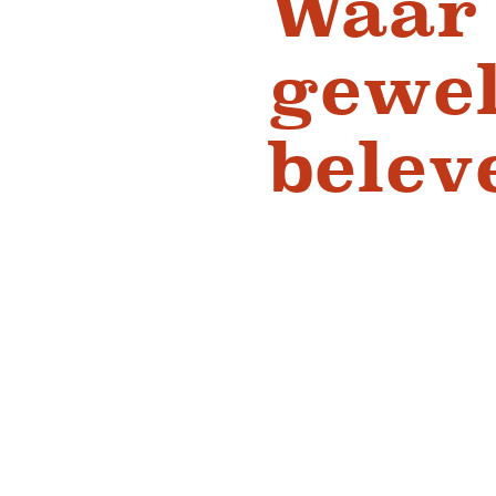
Waar 
gewel
belev