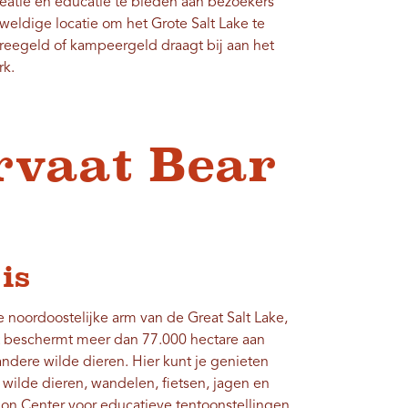
reatie en educatie te bieden aan bezoekers
weldige locatie om het Grote Salt Lake te
reegeld of kampeergeld draagt ​​bij aan het
rk.
rvaat Bear
 is
 noordoostelijke arm van de Great Salt Lake,
t beschermt meer dan 77.000 hectare aan
ndere wilde dieren. Hier kunt je genieten
n wilde dieren, wandelen, fietsen, jagen en
ion Center voor educatieve tentoonstellingen