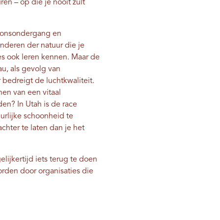
en – op die je nooit zult
zonsondergang en
deren der natuur die je
ies ook leren kennen. Maar de
au, als gevolg van
bedreigt de luchtkwaliteit.
en van een vitaal
den? In Utah is de race
urlijke schoonheid te
chter te laten dan je het
lijkertijd iets terug te doen
rden door organisaties die