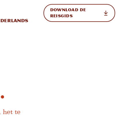
DOWNLOAD DE
p de site
ternationale weergave in-/uitschakelen
REISGIDS
derlands
.
 het te