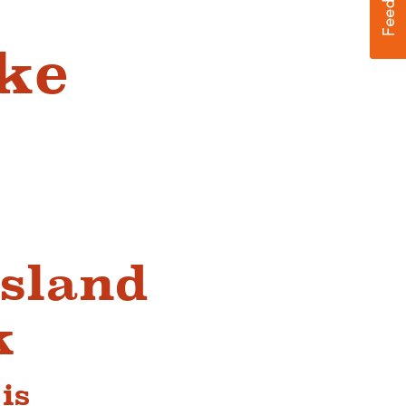
ke
Island
k
 is