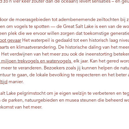
 zo'n vier keer zouter dan de oceaan!) levert sensaties – en geur
door de moerasgebieden tot adembenemende zeiltochten bij 
 om vogels te spotten — de Great Salt Lake is een van de won
s een plek die we ervoor willen zorgen dat toekomstige generat
root gevaar
Het waterpeil is gedaald tot een historisch laag nive
rts en klimaatverandering. De historische daling van het meer 
Het verdwijnen van het meer zou ook de ineenstorting beteken
 miljoen trekvogels en watervogels
elk jaar. Kan het gered wor
meer te veranderen. Bezoekers zoals jij kunnen helpen de natu
tuur te gaan, de lokale bevolking te respecteren en het beter a
tijd
manier.
alt Lake pelgrimstocht om je eigen welzijn te verbeteren en tege
n de parken, natuurgebieden en musea steunen die beheerd wo
oekomst van het meer.