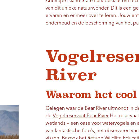
Antelope Island State Park bestaat om rec
van dit unieke natuurwonder. Dit is een ge
ervaren en er meer over te leren. Jouw ent
onderhoud en de bescherming van het pa
Vogelrese
River
Waarom het cool
Gelegen waar de Bear River uitmondt in de
de
Vogelreservaat Bear River
Het reservaa
wetlands – een oase voor watervogels en a
van fantastische foto's, het observeren va
vissen. Bezoek het Refuge Wildlife Educat