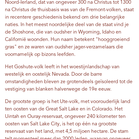
Noord-Ierland, dat van ongeveer 300 na Christus tot 1300
na Christus de thuisbasis was van de Fremont-volken, staat
in recentere geschiedenis bekend om drie belangrijke
naties. In het meest noordelijke deel van de staat vind je
de Shoshone, die van oudsher in Wyoming, Idaho en
Californië woonden. Hun naam betekent "hooggroeiend
gras" en ze waren van oudsher jager-verzamelaars die
voornamelijk op bizons leefden.
Het Goshute-volk leeft in het woestijnlandschap van
westelijk en oostelijk Nevada. Door de barre
omstandigheden bleven ze grotendeels geïsoleerd tot de
vestiging van blanken halverwege de 19e eeuw.
De grootste groep is het Ute-volk, met voorouderlijk land
ten oosten van de Great Salt Lake en in Colorado. Het
Uintah en Ouray-reservaat, ongeveer 240 kilometer ten
oosten van Salt Lake City, is het op één na grootste
reservaat van het land, met 4,5 miljoen hectare. De stam