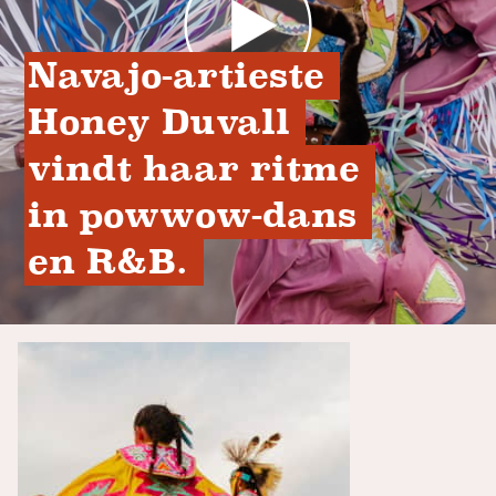
Navajo-artieste 
Honey Duvall 
vindt haar ritme 
in powwow-dans 
en R&B. 