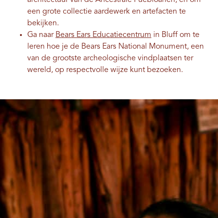
een ​​grote collectie aardewerk en artefacten te
bekijken.
Ga naar
Bears Ears Educatiecentrum
in Bluff om te
leren hoe je de Bears Ears National Monument, een
van de grootste archeologische vindplaatsen ter
wereld, op respectvolle wijze kunt bezoeken.