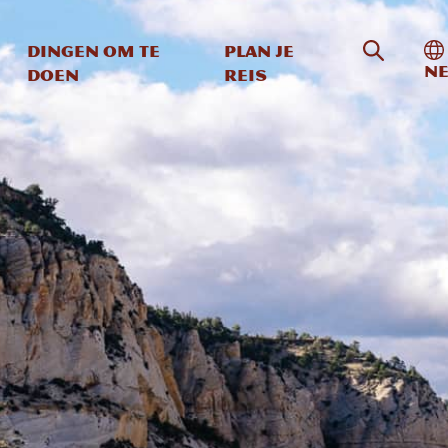
Zoeken o
In
Dingen om te
Plan je
Ne
doen
reis