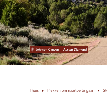
Johnson Canyon
| Austen Diamond
Thuis
Plekken om naartoe te gaan
St