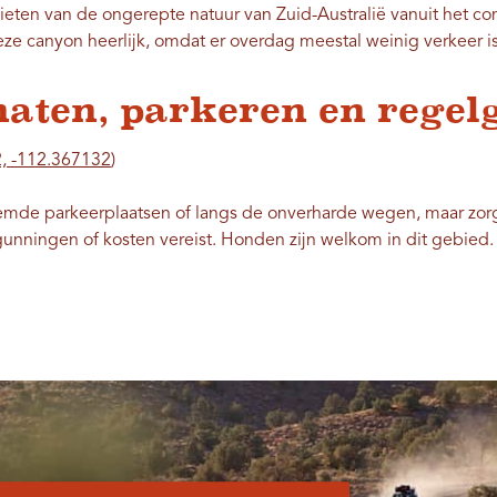
ieten van de ongerepte natuur van Zuid-Australië vanuit het co
eze canyon heerlijk, omdat er overdag meestal weinig verkeer is
naten, parkeren en regel
, -112.367132
)
emde parkeerplaatsen of langs de onverharde wegen, maar zorg 
rgunningen of kosten vereist. Honden zijn welkom in dit gebied.