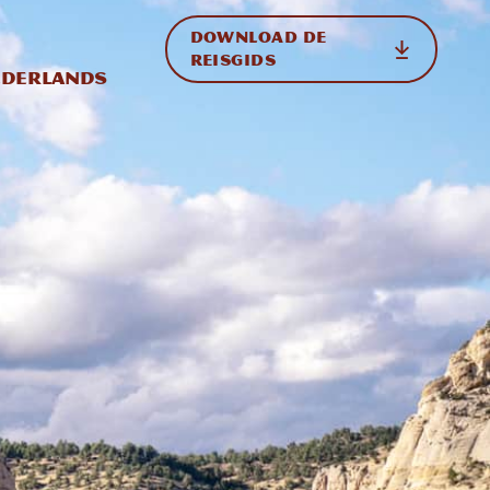
DOWNLOAD DE
p de site
ternationale weergave in-/uitschakelen
REISGIDS
derlands