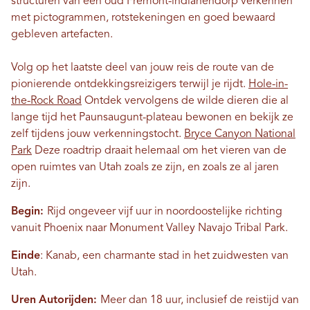
structuren van een oud Fremont-indianendorp verkennen
met pictogrammen, rotstekeningen en goed bewaard
gebleven artefacten.
Volg op het laatste deel van jouw reis de route van de
pionierende ontdekkingsreizigers terwijl je rijdt.
Hole-in-
the-Rock Road
Ontdek vervolgens de wilde dieren die al
lange tijd het Paunsaugunt-plateau bewonen en bekijk ze
zelf tijdens jouw verkenningstocht.
Bryce Canyon National
Park
Deze roadtrip draait helemaal om het vieren van de
open ruimtes van Utah zoals ze zijn, en zoals ze al jaren
zijn.
Begin:
Rijd ongeveer vijf uur in noordoostelijke richting
vanuit Phoenix naar Monument Valley Navajo Tribal Park.
Einde
: Kanab, een charmante stad in het zuidwesten van
Utah.
Uren
Autorijden:
Meer dan 18 uur, inclusief de reistijd van