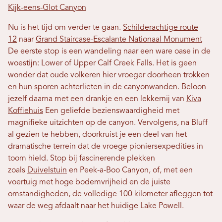
Kijk-eens-Glot Canyon
Nu is het tijd om verder te gaan.
Schilderachtige route
12
naar
Grand Staircase-Escalante Nationaal Monument
De eerste stop is een wandeling naar een ware oase in de
woestijn: Lower of Upper Calf Creek Falls. Het is geen
wonder dat oude volkeren hier vroeger doorheen trokken
en hun sporen achterlieten in de canyonwanden. Beloon
jezelf daarna met een drankje en een lekkernij van
Kiva
Koffiehuis
Een geliefde bezienswaardigheid met
magnifieke uitzichten op de canyon. Vervolgens, na Bluff
al gezien te hebben, doorkruist je een deel van het
dramatische terrein dat de vroege pioniersexpedities in
toom hield. Stop bij fascinerende plekken
zoals
Duivelstuin
en Peek-a-Boo Canyon, of, met een
voertuig met hoge bodemvrijheid en de juiste
omstandigheden, de volledige 100 kilometer afleggen tot
waar de weg afdaalt naar het huidige Lake Powell.