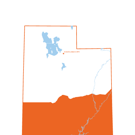
S
A
L
T
L
A
K
E
C
I
T
Y