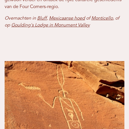
gewoon verder en ontdek de rijke culturele geschiedenis
van de Four Corners-regio.
Overnachten in
Bluff
,
Mexicaanse hoed
of
Monticello
, of
op
Goulding's Lodge in Monument Valley